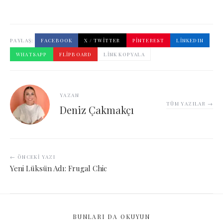
PAYLAŞ:
FACEBOOK
X / TWITTER
PINTEREST
LINKEDIN
WHATSAPP
FLIPBOARD
LINK KOPYALA
YAZAN
TÜM YAZILAR →
Deniz Çakmakçı
← ÖNCEKI YAZI
Yeni Lüksün Adı: Frugal Chic
BUNLARI DA OKUYUN