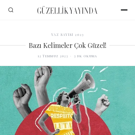
YAZ SAYISI 2023
Bazı Kelimeler Çok Güzel!
12 Temmuz 2023
·
3
dk okuma