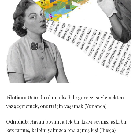
Filotimo:
Ucunda ölüm olsa bile gerçeği söylemekten
vazgeçmemek, onuru için yaşamak (Yunanca)
Odnoliub:
Hayatı boyunca tek bir kişiyi sevmiş, aşkı bir
kez tatmış, kalbini yalnızca ona açmış kişi (Rusça)