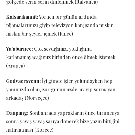
gölgede serin serin dinlenmek (İtalyanca)
Kalsarikannit:
Yorucu bir günün ardında
pijamalarımızı giyip televizyon karşısında miskin
miskin bir şeyler içmek (Fince)
Ya’aburnee:
Çok sevdiğimiz, yokluğuna
katlanamayacağımız birinden önce ölmek istemek
(Arapça)
Godvaersvenn:
İyi günde işler yolundayken hep
yanımızda olan, zor günümüzde arayıp sormayan
arkadaş (Norveçce)
Danpung:
Sonbahrada yaprakların önce turuncuya
sonra yavaş yavaş sarıya dönerek bize yazın bittiğini
hatırlatması (Korece)