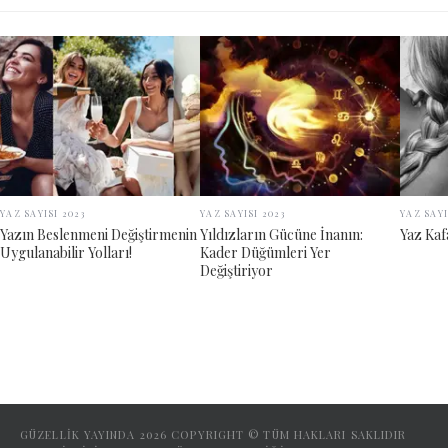
YAZ SAYISI 2023
YAZ SAYISI 2023
YAZ SAYI
Yazın Beslenmeni Değiştirmenin
Yıldızların Gücüne İnanın:
Yaz Kaf
Uygulanabilir Yolları!
Kader Düğümleri Yer
Değiştiriyor
GÜZELLİK YAYINDA
2026
COPYRIGHT © TÜM HAKLARI SAKLIDIR