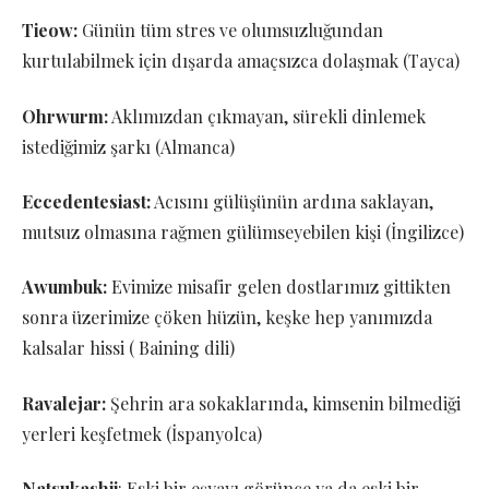
Tieow:
Günün tüm stres ve olumsuzluğundan
kurtulabilmek için dışarda amaçsızca dolaşmak (Tayca)
Ohrwurm:
Aklımızdan çıkmayan, sürekli dinlemek
istediğimiz şarkı (Almanca)
Eccedentesiast:
Acısını gülüşünün ardına saklayan,
mutsuz olmasına rağmen gülümseyebilen kişi (İngilizce)
Awumbuk:
Evimize misafir gelen dostlarımız gittikten
sonra üzerimize çöken hüzün, keşke hep yanımızda
kalsalar hissi ( Baining dili)
Ravalejar:
Şehrin ara sokaklarında, kimsenin bilmediği
yerleri keşfetmek (İspanyolca)
Natsukashii
: Eski bir eşyayı görünce ya da eski bir