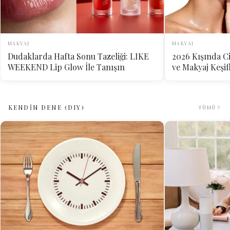
MAKYAJ
MAKYAJ
Dudaklarda Hafta Sonu Tazeliği: LIKE
2026 Kışında Ci
WEEKEND Lip Glow İle Tanışın
ve Makyaj Keşif
KENDİN DENE (DIY)
TÜMÜ