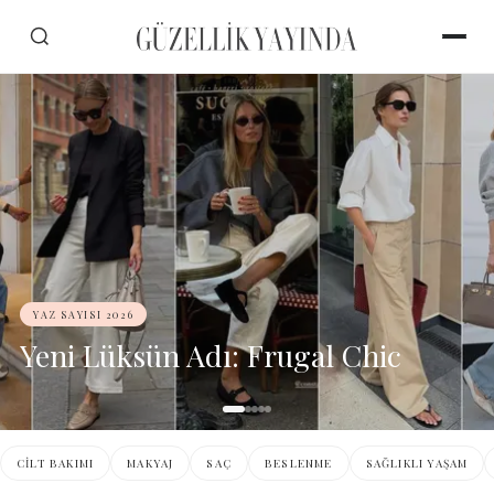
YAZ SAYISI 2026
Yeni Lüksün Adı: Frugal Chic
CILT BAKIMI
MAKYAJ
SAÇ
BESLENME
SAĞLIKLI YAŞAM