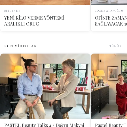
BESLENME
GÖZDE ATAKOĞLU
YENİ KİLO VERME YÖNTEMİ:
OFİSTE ZAMAN
ARALIKLI ORUÇ
SAĞLAYACAK 1
SON VİDEOLAR
TÜMÜ
PASTEL Beauty Talks 4 / Doğru Makyaj
Pastel Beauty T