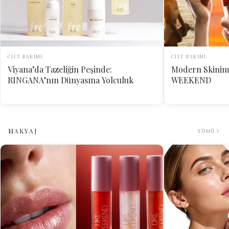
CİLT BAKIMI
CİLT BAKIMI
Viyana’da Tazeliğin Peşinde:
Modern Skinima
RINGANA’nın Dünyasına Yolculuk
WEEKEND
MAKYAJ
TÜMÜ