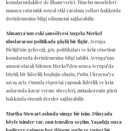
konularındakiler de ilham verici. Tüm bu meseleleri
masaya yatırmük sosyal etki yaratma yolları hakkında
derinlemesine bilgi edinmemi sağlayabilir.
Almanya’nın eski şansölyesi Angela Merkel
uluslararası politikada güçlü bir figür.
Avrupa
Birliği’nin geleceği, göç politikaları ve kriz yönetimi
konularında derinlemesine bilgi sahibi. Avrupa’nın
annesi olarak bilenen Merkel’den sonra Avrupa’da
büyük bir liderlik boşluğu oluştu, Putin Ukrayna’ya
savaş açtı. Onunla röportaj yapmak liderlik ve kriz
anlarında karar verme süreçleri, müzakerenin gücü
hakkında önemli dersler sağlayabilir.
Martha Stewart aslında simge bir isim. Dünyada
böyle isimler var, onu temsilen seçtim. Yaşadığı onca
badireye rağmen her dönem zorlu ve yırtıcı bir