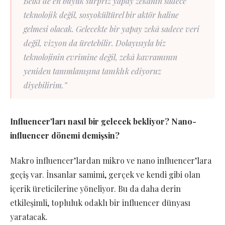
Belki de en büyük sürpriz yapay zekânın sadece
teknolojik değil, sosyokültürel bir aktör haline
gelmesi olacak. Gelecekte bir yapay zekâ sadece veri
değil, vizyon da üretebilir. Dolayısıyla biz
teknolojinin evrimine değil, zekâ kavramının
yeniden tanımlanışına tanıklık ediyoruz
diyebilirim.”
Influencer
’
ları nasıl bir gelecek bekliyor? Nano-
influencer dönemi demiş
sin?
Makro influencer’lardan mikro ve nano influencer’lara
geçiş var. İnsanlar samimi, gerçek ve kendi gibi olan
içerik üreticilerine yöneliyor. Bu da daha derin
etkileşimli, topluluk odaklı bir influencer dünyası
yaratacak.