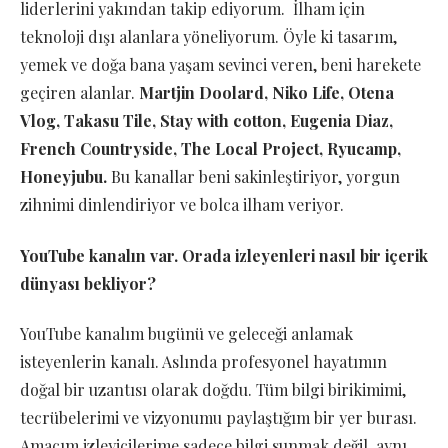
liderlerini yakından takip ediyorum. İlham için
teknoloji dışı alanlara yöneliyorum. Öyle ki tasarım,
yemek ve doğa bana yaşam sevinci veren, beni harekete
geçiren alanlar.
Martjin Doolard, Niko Life, Otena
Vlog, Takasu Tile, Stay with cotton, Eugenia Diaz,
French Countryside, The Local Project, Ryucamp,
Honeyjubu.
Bu kanallar beni sakinleştiriyor, yorgun
zihnimi dinlendiriyor ve bolca ilham veriyor.
YouTube kanalın var. Orada izleyenleri nasıl bir içerik
dünyası bekliyor?
YouTube kanalım bugünü ve geleceği anlamak
isteyenlerin kanalı. Aslında profesyonel hayatımın
doğal bir uzantısı olarak doğdu. Tüm bilgi birikimimi,
tecrübelerimi ve vizyonumu paylaştığım bir yer burası.
Amacım izleyicilerime sadece bilgi sunmak değil, aynı