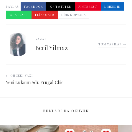
PAYLAŞ:
FACEBOOK
X / TWITTER
PINTEREST
LINKEDIN
WHATSAPP
FLIPBOARD
LINK KOPYALA
YAZAN
TÜM YAZILAR →
Beril Yilmaz
← ÖNCEKI YAZI
Yeni Lüksün Adı: Frugal Chic
BUNLARI DA OKUYUN