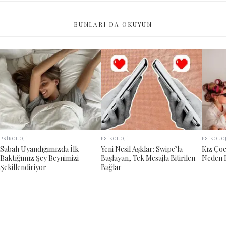
BUNLARI DA OKUYUN
PSİKOLOJİ
PSİKOLOJİ
PSİKOLO
Sabah Uyandığımızda İlk
Yeni Nesil Aşklar: Swipe’la
Kız Çoc
Baktığımız Şey Beynimizi
Başlayan, Tek Mesajla Bitirilen
Neden B
Şekillendiriyor
Bağlar