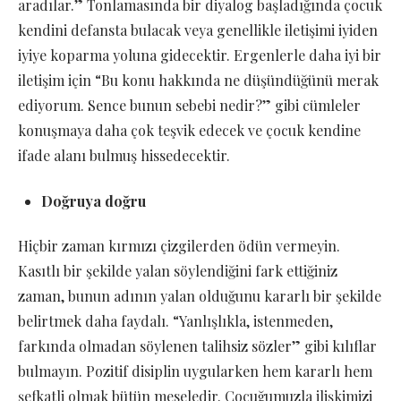
aradılar.” Tonlamasında bir diyalog başladığında çocuk
kendini defansta bulacak veya genellikle iletişimi iyiden
iyiye koparma yoluna gidecektir. Ergenlerle daha iyi bir
iletişim için “Bu konu hakkında ne düşündüğünü merak
ediyorum. Sence bunun sebebi nedir?” gibi cümleler
konuşmaya daha çok teşvik edecek ve çocuk kendine
ifade alanı bulmuş hissedecektir.
Doğruya doğru
Hiçbir zaman kırmızı çizgilerden ödün vermeyin.
Kasıtlı bir şekilde yalan söylendiğini fark ettiğiniz
zaman, bunun adının yalan olduğunu kararlı bir şekilde
belirtmek daha faydalı. “Yanlışlıkla, istenmeden,
farkında olmadan söylenen talihsiz sözler” gibi kılıflar
bulmayın. Pozitif disiplin uygularken hem kararlı hem
şefkatli olmak bütün meseledir. Çocuğumuzla ilişkimizi