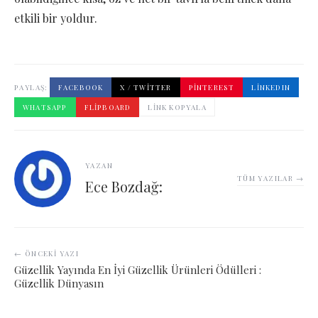
etkili bir yoldur.
PAYLAŞ:
FACEBOOK
X / TWITTER
PINTEREST
LINKEDIN
WHATSAPP
FLIPBOARD
LINK KOPYALA
YAZAN
TÜM YAZILAR →
Ece Bozdağ:
← ÖNCEKI YAZI
Güzellik Yayında En İyi Güzellik Ürünleri Ödülleri :
Güzellik Dünyasın