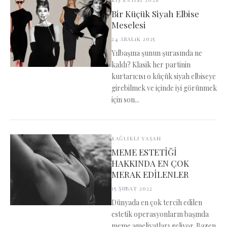
KIŞ SAYISI 2026
Bir Küçük Siyah Elbise
Meselesi
24 Aralık 2025
Yılbaşına şunun şurasında ne
kaldı? Klasik her partinin
kurtarıcısı o küçük siyah elbiseye
girebilmek ve içinde iyi görünmek
için son...
SAĞLIKLI YAŞAM
MEME ESTETİĞİ
HAKKINDA EN ÇOK
MERAK EDİLENLER
15 Şubat 2022
Dünyada en çok tercih edilen
estetik operasyonların başında
meme ameliyatları geliyor. Bazen