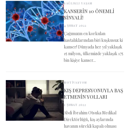
SAĞLIKLI YAŞAM
KANSERİN 10 ÖNEMLİ
SİNYALİ!
4 Şubat 2022
Çağımızın en korkulan
hastalıklarından biri kuşkusuz ki
kanser! Dünyada her yıl yaklaşık
15 milyon, ülkemizde yaklaşık 175
bin kişiye kanser...
MOTİVASYON
KIŞ DEPRESYONUYLA BAŞ
ETMENİN YOLLARI
2 Şubat 2022
Abdi İbrahim Otsuka Medikal
Direktörlüğü, kış aylarında
havanın sürekli kapalı olması