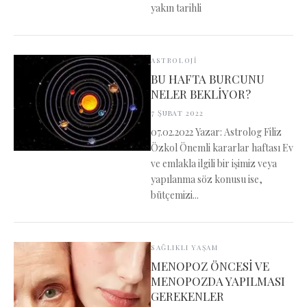
yakın tarihli
ASTROLOJİ
BU HAFTA BURCUNU
NELER BEKLİYOR?
7 Şubat 2022
07.02.2022 Yazar: Astrolog Filiz
Özkol Önemli kararlar haftası Ev
ve emlakla ilgili bir işimiz veya
yapılanma söz konusu ise,
bütçemizi...
SAĞLIKLI YAŞAM
MENOPOZ ÖNCESİ VE
MENOPOZDA YAPILMASI
GEREKENLER