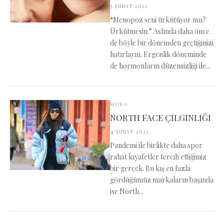
5 Şubat 2022
“Menopoz seni ürkütüyor mu?
Ürkütmesin.” Aslında daha önce
de böyle bir dönemden geçtiğinizi
hatırlayın. Ergenlik döneminde
de hormonların düzensizliği ile...
MODA
NORTH FACE ÇILGINLIĞI
4 Şubat 2022
Pandemi ile birlikte daha spor
rahat kıyafetler tercih ettiğimiz
bir gerçek. Bu kış en fazla
gördüğümüz markaların başında
ise North...