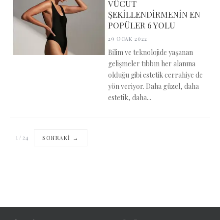
VÜCUT
ŞEKİLLENDİRMENİN EN
POPÜLER 6 YOLU
29 Ocak 2022
Bilim ve teknolojide yaşanan
gelişmeler tıbbın her alanına
olduğu gibi estetik cerrahiye de
yön veriyor. Daha güzel, daha
estetik, daha...
1
/
24
SONRAKI →