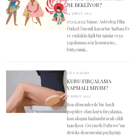
NE BEKLİYOR?
14 Şubat 2022
07.02.2022 Yazar: Astrolog Filiz
Özkol Önemli kararlar haftası Ev
ve emlakla ilgili bir işimiz veya
yapılanma söz konusu ise,
bütçemizi...
CİLT BAKIMI
KURU FIRÇALAMA
YAPMALI MIYIM?
8 Şubat 2022
Son dönemlerde bir hayli
popüler olan kuru fırçalama,
kan akışını hızlandırarak cildi
tazeliyor. Gwyneth Paltrow’un
detoks denemesini paylaştığı