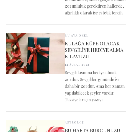
zorunluluk gerektiren hallerde,
ağırlıklı olarak ise estetik tercih
BU AYA ÖZEL
KULAĞA KÜPE OLACAK
SEVGİLİYE HEDİYE ALMA
KILAVUZU
14 Şubat 2022
Sevgili kısmına hediye almak
zordur. Sevgililer gününde ise
daha bir zordur. Ama her zaman
yapılabilecek şeyler vardır.
Tavsiyeler için yazıyı...
ASTROLOJİ
BU HAFTA BURCUNUZU