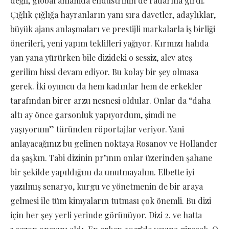
değil, global anlamda endüstrinin de radarına girdi.
Çığlık çığlığa hayranların yanı sıra davetler, adaylıklar,
büyük ajans anlaşmaları ve prestijli markalarla iş birliği
önerileri, yeni yapım teklifleri yağıyor. Kırmızı halıda
yan yana yürürken bile dizideki o sessiz, alev ateş
gerilim hissi devam ediyor. Bu kolay bir şey olmasa
gerek. İki oyuncu da hem kadınlar hem de erkekler
tarafından birer arzu nesnesi oldular. Onlar da “daha
altı ay önce garsonluk yapıyordum, şimdi ne
yaşıyorum” türünden röportajlar veriyor. Yani
anlayacağınız bu gelinen noktaya Rosanov ve Hollander
da şaşkın. Tabi dizinin pr’ının onlar üzerinden şahane
bir şekilde yapıldığını da unutmayalım. Elbette iyi
yazılmış senaryo, kurgu ve yönetmenin de bir araya
gelmesi ile tüm kimyaların tutması çok önemli. Bu dizi
için her şey yerli yerinde görünüyor. Dizi 2. ve hatta