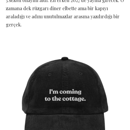
3.sezon onayını aldı. En erken 2027’de yayına girecek. O
zamana dek rüzgarı diner elbette ama bir kapıyı
araladığı ve adını unutulmazlar arasına yazdırdığı bir
gerçek.