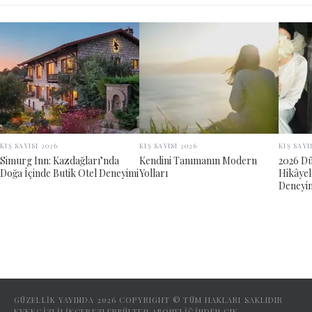
KIŞ SAYISI 2026
KIŞ SAYISI 2026
KIŞ SAYI
Simurg Inn: Kazdağları’nda
Kendini Tanımanın Modern
2026 Dü
Doğa İçinde Butik Otel Deneyimi
Yolları
Hikâyel
Deneyi
GÜZELLİK YAYINDA
2026
COPYRIGHT © TÜM HAKLARI SAKLIDIR
KVKK
GIZLILIK
ÇEREZLER
BÜLTEN ABONELIĞINDEN ÇIK