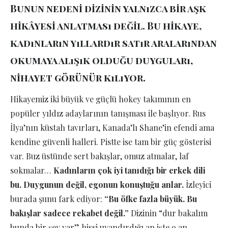
Bunun nedeni dizinin yalnızca bir aşk
hikâyesi anlatması değil. Bu hikaye,
kadınların yıllardır satır aralarından
okumaya alışık olduğu duyguları,
nihayet görünür kılıyor.
Hikayemiz iki büyük ve güçlü hokey takımının en
popüler yıldız adaylarının tanışması ile başlıyor. Rus
İlya’nın küstah tavırları, Kanada’lı Shane’in efendi ama
kendine güvenli halleri. Pistte ise tam bir güç gösterisi
var. Buz üstünde sert bakışlar, omuz atmalar, laf
sokmalar…
Kadınların çok iyi tanıdığı bir erkek dili
bu. Duygunun değil, egonun konuştuğu anlar.
İzleyici
burada şunu fark ediyor:
“Bu öfke fazla büyük. Bu
bakışlar sadece rekabet değil.”
Dizinin “dur bakalım
bunda bir şey var” hissi uyandırdığı an işte o an.