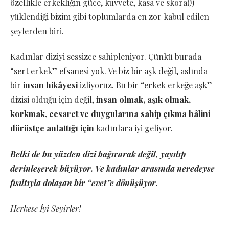
özellikle erkekliğin güce, kuvvete, kasa ve skora(!)
yüklendiği bizim gibi toplumlarda en zor kabul edilen
şeylerden biri.
Kadınlar diziyi sessizce sahipleniyor. Çünkü burada
“sert erkek” efsanesi yok. Ve biz bir aşk değil, aslında
bir
insan hikâyesi
izliyoruz. Bu bir “erkek erkeğe aşk”
dizisi olduğu için değil,
insan olmak, aşık olmak,
korkmak, cesaret ve duygularına sahip çıkma hâlini
dürüstçe anlattığı için
kadınlara iyi geliyor.
Belki de bu yüzden dizi bağırarak değil, yayılıp
derinleşerek büyüyor. Ve kadınlar arasında neredeyse
fısıltıyla dolaşan bir “evet”e dönüşüyor.
Herkese İyi Seyirler!