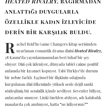
Heated Rivalry
, bağırmadan
anlattığı duygularla
özellikle kadın izleyicide
derin bir karşılık buldu.
R
achel Reid’in Game Changers kitap serisinden
uyarlanan romantik drama dizisi
Heated Rivalry
,
28 Kasım’da yayınlanmasından beri tuhaf bir şey
oluyor: Dizi çok izleniyor, dünyada tabiri caizse pozitif
anlamda bir kıyamet kopuyor. Tabi Türkiye’de durum
bir nebze farklı. Eşçinsel bir ilişkinin odağında
kurgulanan dizi ülkemizde yüksek sesle değil sanki
sözleşilmiş bir sessizlik içinde seviliyor. Sevenler biliyor,
anlayanlar susuyor. Linki özelden atılıyor, adı kalabalık
masalarda çok anılmıyor, hatta “ne izliyorsun?”