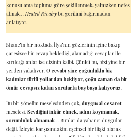
konusu ama topluma göre şekillenmek, yalnızken nefes
almak…
Heated Rivalry
bu gerilimi bağırmadan
anlatıyor.
Shane’in bir noktada İlya’nın gözlerinin içine bakıp
çaresizce bir cevap beklediği, alamadığı cevaplar ile
kırıldığı anlar ise dizinin kalbi. Çünkü bu, bizi yine bir
yerden yakalıyor.
O cevabı yine çoğunlukla biz
kadınlar türlü yollardan bekliyor, çoğu zaman da bir
ömür cevapsız kalan sorularla baş başa kalıyoruz.
Bu bir yönelim meselesinden çok,
duygusal cesaret
meselesi.
Sevdiğini inkâr etmek, adını koymamak,
sorumluluk almamak
… Bunlar da yabancı duygular
değil. İzleyici karşısındakini eşcinsel bir ilişki olarak