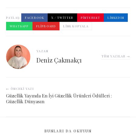
PAYLAŞ:
FACEBOOK
X / TWITTER
PINTEREST
LINKEDIN
WHATSAPP
FLIPBOARD
LINK KOPYALA
YAZAN
TÜM YAZILAR →
Deniz Çakmakçı
← ÖNCEKI YAZI
Güzellik Yayında En İyi Güzellik Ürünleri Ödülleri :
Güzellik Dünyasın
BUNLARI DA OKUYUN