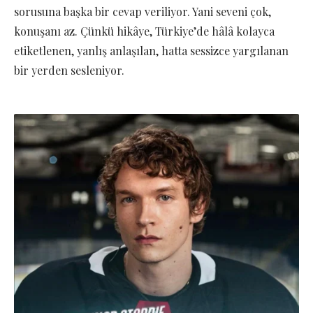
sorusuna başka bir cevap veriliyor. Yani seveni çok,
konuşanı az. Çünkü hikâye, Türkiye’de hâlâ kolayca
etiketlenen, yanlış anlaşılan, hatta sessizce yargılanan
bir yerden sesleniyor.