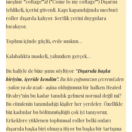
meşhur “cottage”a! (“Come to my cottage”) Dışarısı
tehlikeli, içerisi güvenli. Kapı kapandığında mecburi
roller dışarda kalıyor. Sertlik yerini duygulara
bırakıyor.
Toplum içinde güçlü, evde suskun…
Kalabalıkta maskeli, yalnızken gerçek…
Bu haliyle de bize şunu söylüyor
“Dışarıda başka
biriyim, içeride kendim”.
Bu his çoğumuzun çevremizden
-yakın ya da uzak-
aşina olduğumuz bir halken Heated
Rivalry’nin bu kadar tanıdık gelmesi normal değil mi?
Bu cümlenin tanımladığı kişiler her yerdeler. Özellikle
biz kadınlar bu bölünmüşlüğü çok iyi tanıyoruz.
Erkeklere yüklenen toplumsal roller belki onları
dışarıda başka biri olmaya itiyor bu başka bir tartışma