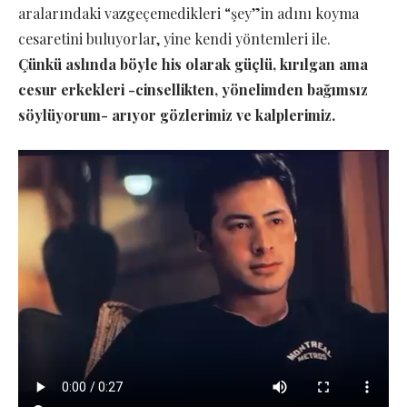
aralarındaki vazgeçemedikleri “şey”in adını koyma
cesaretini buluyorlar, yine kendi yöntemleri ile.
Çünkü aslında böyle his olarak güçlü, kırılgan ama
cesur erkekleri -cinsellikten, yönelimden bağımsız
söylüyorum- arıyor gözlerimiz ve kalplerimiz.