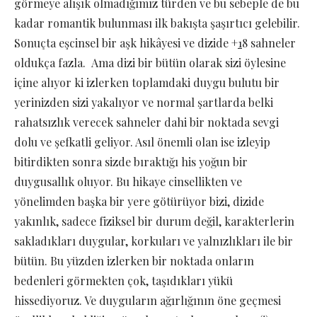
görmeye alışık olmadığımız türden ve bu sebeple de bu
kadar romantik bulunması ilk bakışta şaşırtıcı gelebilir.
Sonuçta eşcinsel bir aşk hikâyesi ve dizide +
1
8 sahneler
oldukça fazla. Ama dizi bir bütün olarak sizi öylesine
içine alıyor ki izlerken toplamdaki duygu bulutu bir
yerinizden sizi yakalıyor ve normal şartlarda belki
rahatsızlık verecek sahneler dahi bir noktada sevgi
dolu ve şefkatli geliyor. Asıl önemli olan ise izleyip
bitirdikten sonra sizde bıraktığı his yoğun bir
duygusallık oluyor. Bu hikaye cinsellikten ve
yönelimden başka bir yere götürüyor bizi, dizide
yakınlık, sadece fiziksel bir durum değil, karakterlerin
sakladıkları duygular, korkuları ve yalnızlıkları ile bir
bütün. Bu yüzden izlerken bir noktada onların
bedenleri görmekten çok, taşıdıkları yükü
hissediyoruz. Ve duyguların ağırlığının öne geçmesi