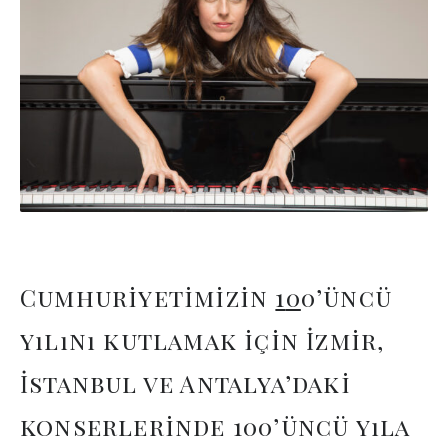
Cumhuriyetimizin
1
0
0’üncü
yılını kutlamak için İzmir,
İstanbul ve Antalya’daki
konserlerinde 100’üncü yıla