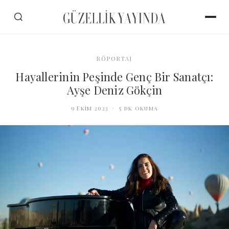
RÖPORTAJ
Hayallerinin Peşinde Genç Bir Sanatçı:
Ayşe Deniz Gökçin
9 Ekim 2023
·
5
dk okuma