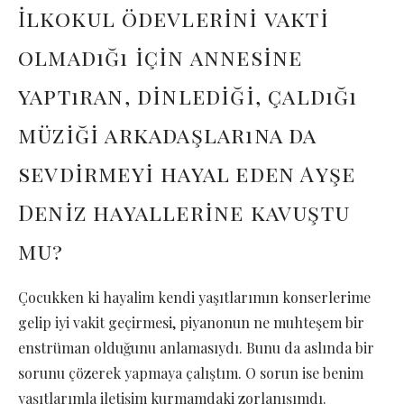
İlkokul ödevlerini vakti
olmadığı için annesine
yaptıran, dinlediği, çaldığı
müziği arkadaşlarına da
sevdirmeyi hayal eden Ayşe
Deniz hayallerine kavuştu
mu?
Çocukken ki hayalim kendi yaşıtlarımın konserlerime
gelip iyi vakit geçirmesi, piyanonun ne muhteşem bir
enstrüman olduğunu anlamasıydı. Bunu da aslında bir
sorunu çözerek yapmaya çalıştım. O sorun ise benim
yaşıtlarımla iletişim kurmamdaki zorlanışımdı.