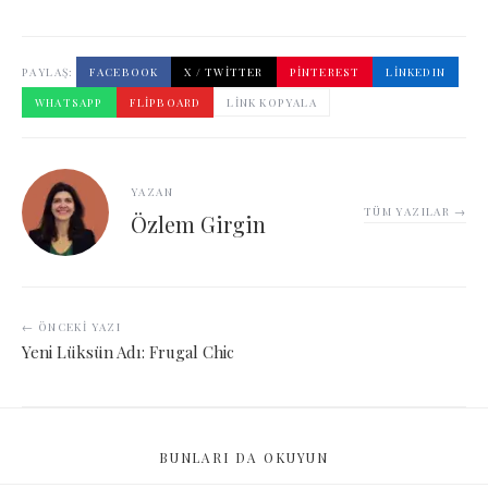
PAYLAŞ:
FACEBOOK
X / TWITTER
PINTEREST
LINKEDIN
WHATSAPP
FLIPBOARD
LINK KOPYALA
YAZAN
TÜM YAZILAR →
Özlem Girgin
← ÖNCEKI YAZI
Yeni Lüksün Adı: Frugal Chic
BUNLARI DA OKUYUN