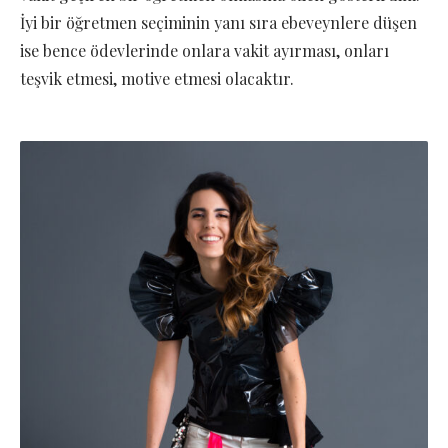
İyi bir öğretmen seçiminin yanı sıra ebeveynlere düşen
ise bence ödevlerinde onlara vakit ayırması, onları
teşvik etmesi, motive etmesi olacaktır.