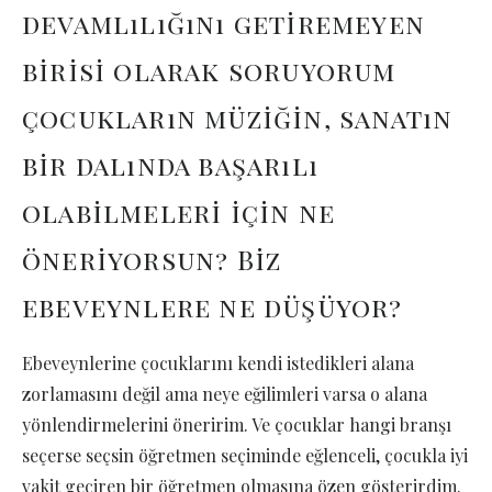
devamlılığını getiremeyen
birisi olarak soruyorum
çocukların müziğin, sanatın
bir dalında başarılı
olabilmeleri için ne
öneriyorsun? Biz
ebeveynlere ne düşüyor?
Ebeveynlerine çocuklarını kendi istedikleri alana
zorlamasını değil ama neye eğilimleri varsa o alana
yönlendirmelerini öneririm. Ve çocuklar hangi branşı
seçerse seçsin öğretmen seçiminde eğlenceli, çocukla iyi
vakit geçiren bir öğretmen olmasına özen gösterirdim.