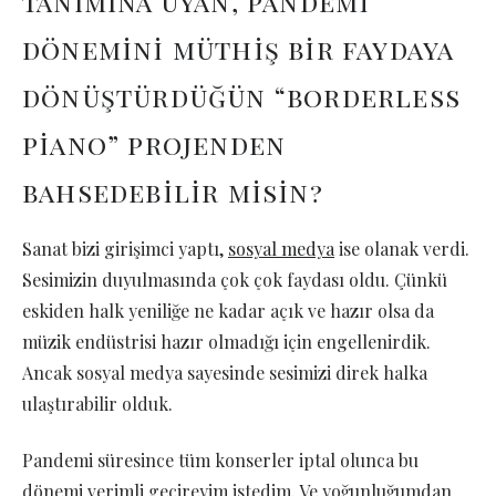
tanımına uyan, pandemi
dönemini müthiş bir faydaya
dönüştürdüğün “borderless
piano” projenden
bahsedebilir misin?
Sanat bizi girişimci yaptı,
sosyal medya
ise olanak verdi.
Sesimizin duyulmasında çok çok faydası oldu. Çünkü
eskiden halk yeniliğe ne kadar açık ve hazır olsa da
müzik endüstrisi hazır olmadığı için engellenirdik.
Ancak sosyal medya sayesinde sesimizi direk halka
ulaştırabilir olduk.
Pandemi süresince tüm konserler iptal olunca bu
dönemi verimli geçireyim istedim. Ve yoğunluğumdan