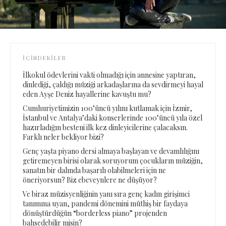
İÇINDEKILER
İlkokul ödevlerini vakti olmadığı için annesine yaptıran,
dinlediği, çaldığı müziği arkadaşlarına da sevdirmeyi hayal
eden Ayşe Deniz hayallerine kavuştu mu?
Cumhuriyetimizin 100’üncü yılını kutlamak için İzmir,
İstanbul ve Antalya’daki konserlerinde 100’üncü yıla özel
hazırladığın besteni ilk kez dinleyicilerine çalacaksın.
Farklı neler bekliyor bizi?
Genç yaşta piyano dersi almaya başlayan ve devamlılığını
getiremeyen birisi olarak soruyorum çocukların müziğin,
sanatın bir dalında başarılı olabilmeleri için ne
öneriyorsun? Biz ebeveynlere ne düşüyor?
Ve biraz müzisyenliğinin yanı sıra genç kadın girişimci
tanımına uyan, pandemi dönemini müthiş bir faydaya
dönüştürdüğün “borderless piano” projenden
bahsedebilir misin?