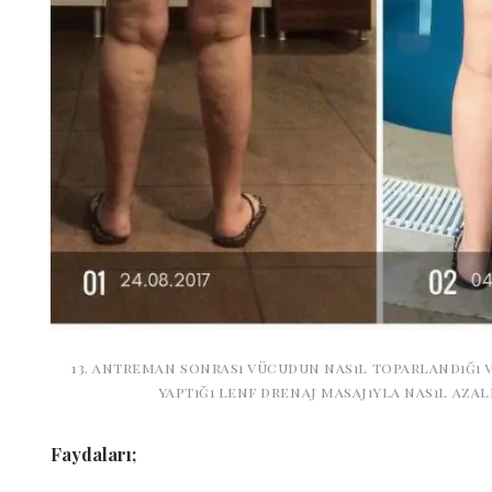
13. antreman sonrası vücudun nasıl toparlandığı
yaptığı lenf drenaj masajıyla nasıl aza
Faydaları;