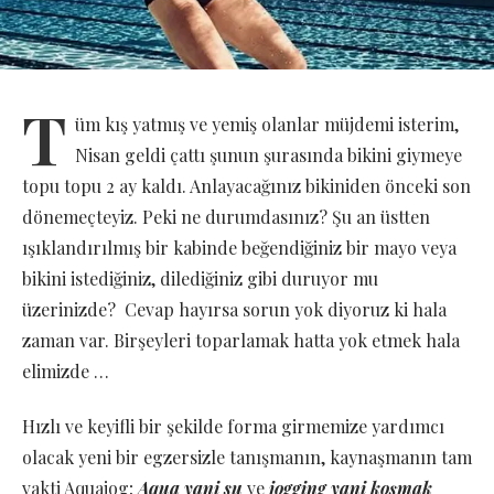
T
üm kış yatmış ve yemiş olanlar müjdemi isterim,
Nisan geldi çattı şunun şurasında bikini giymeye
topu topu 2 ay kaldı. Anlayacağınız bikiniden önceki son
dönemeçteyiz. Peki ne durumdasınız? Şu an üstten
ışıklandırılmış bir kabinde beğendiğiniz bir mayo veya
bikini istediğiniz, dilediğiniz gibi duruyor mu
üzerinizde? Cevap hayırsa sorun yok diyoruz ki hala
zaman var. Birşeyleri toparlamak hatta yok etmek hala
elimizde …
Hızlı ve keyifli bir şekilde forma girmemize yardımcı
olacak yeni bir egzersizle tanışmanın, kaynaşmanın tam
vakti Aquajog;
Aqua yani su
ve
jogging yani koşmak