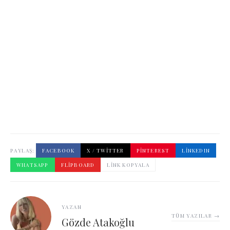
PAYLAŞ:
FACEBOOK
X / TWITTER
PINTEREST
LINKEDIN
WHATSAPP
FLIPBOARD
LINK KOPYALA
YAZAN
TÜM YAZILAR →
Gözde Atakoğlu