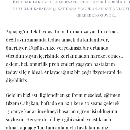
Bele takılan özel kemer sayesinde suyun içerisinde
düşünün karadan
1
2 kat daha yoğun olan suda vücut 
gelerek koşuyor…
Aquajog’un tek faydası form tutmanıza yardım etmesi
değil aynı zamanda tedavi amaçlı da kullanılıyor,
öneriliyor. Düşünsenize yerçekimsiz bir ortamda
vücudun suyun içerisinde zorlanmadan hareket etmesi,
eklem, bel, omurilik problemleri yaşayan hastaların
tedavisi için ideal. Anlayacağınız bir çeşit fizyoterapi de
diyebiliriz.
Gelelim bizi asıl ilgilendiren şu form meselesi, eğitmen
Gizem Çalışkan, haftada en az 3 kere 20 seans gelerek
13 cm’ye kadar incelmeyi başaran öğrencisi olduğunu
söylüyor. Herşey de olduğu gibi azimli ve istikrarlı
olmak aquajog’tan tam anlamıyla faydalanmanızı