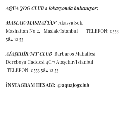
AQUA JOG CLUB 2 lokasyonda bulunuyor;
MASLAK/MASHATTAN
Akasya Sok.
Mashattan No:2, Maslak/Istanbul TELEFON:
0
553
584 12 53
ATAŞEHİR/MY CLUB
Barbaros Mahallesi
Dereboyu Caddesi 4C/7 Ataşehir/Istanbul
TELEFON: 0553 584 12 53
İNSTAGRAM HESABI: @aquajogclub