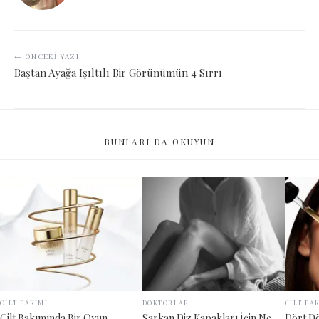
← ÖNCEKI YAZI
Baştan Ayağa Işıltılı Bir Görünümün 4 Sırrı
BUNLARI DA OKUYUN
CİLT BAKIMI
DOKTORLAR
CİLT BA
Cilt Bakımında Bir Oyun
Sarkan Diz Kapakları İçin Ne
Dört D