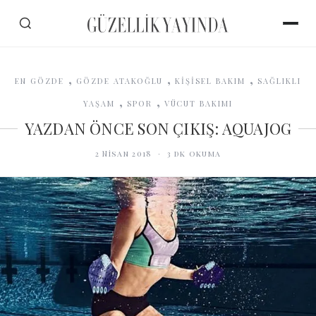
,
,
,
EN GÖZDE
GÖZDE ATAKOĞLU
KİŞİSEL BAKIM
SAĞLIKLI
,
,
YAŞAM
SPOR
VÜCUT BAKIMI
YAZDAN ÖNCE SON ÇIKIŞ: AQUAJOG
2 Nisan 2018
·
3
dk okuma