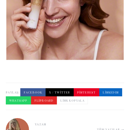
PAYLAŞ:
FACEBOOK
X / TWITTER
PINTEREST
LINKEDIN
WHATSAPP
FLIPBOARD
LINK KOPYALA
YAZAN
TÜM YAZILAR →