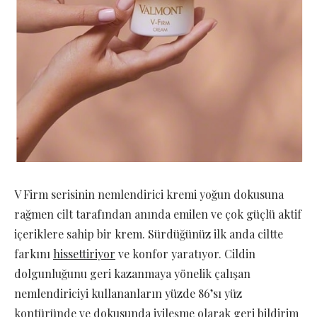
V Firm serisinin nemlendirici kremi yoğun dokusuna
rağmen cilt tarafından anında emilen ve çok güçlü aktif
içeriklere sahip bir krem. Sürdüğünüz ilk anda ciltte
farkını
hissettiriyor
ve konfor yaratıyor. Cildin
dolgunluğunu geri kazanmaya yönelik çalışan
nemlendiriciyi kullananların yüzde 86’sı yüz
kontüründe ve dokusunda iyileşme olarak geri bildirim