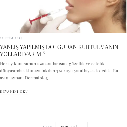
22 Ekim 2019
YANLIŞ YAPILMIŞ DOLGUDAN KURTULMANIN
YOLLARI VAR MI?
Her ay konusunun uzmanı bir isim güzellik ve estetik
dünyasında aklımıza takılan 3 soruyu yanıtlayacak dedik. Bu
ayın uzmanı Dermatolog…
DEVAMINI OKU
1
/
10
SONRAKI →