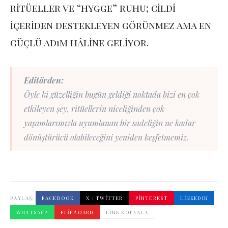
ritüeller ve “hygge” ruhu; cildi
içeriden destekleyen görünmez ama en
güçlü adım hâline geliyor.
Editörden:
Öyle ki güzelliğin bugün geldiği noktada bizi en çok
etkileyen şey, ritüellerin niceliğinden çok
yaşamlarımızla uyumlanan bir sadeliğin ne kadar
dönüştürücü olabileceğini yeniden keşfetmemiz.
PAYLAŞ:
FACEBOOK
X / TWITTER
PINTEREST
LINKEDIN
WHATSAPP
FLIPBOARD
LINK KOPYALA