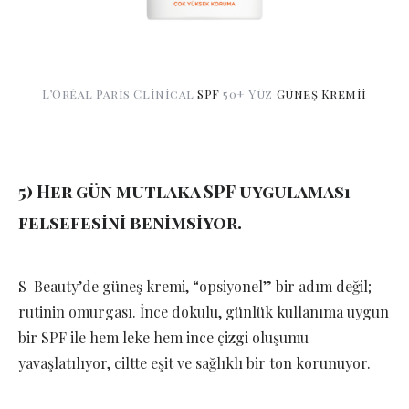
L’Oréal Paris Clinical
SPF
50+ Yüz
Güneş Kremii
5) Her gün mutlaka SPF uygulaması
felsefesini benimsiyor.
S-Beauty’de güneş kremi, “opsiyonel” bir adım değil;
rutinin omurgası. İnce dokulu, günlük kullanıma uygun
bir SPF ile hem leke hem ince çizgi oluşumu
yavaşlatılıyor, ciltte eşit ve sağlıklı bir ton korunuyor.