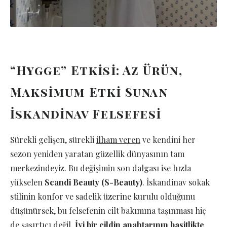
“Hygge” Etkisi: Az Ürün,
Maksimum Etki Sunan
İskandinav Felsefesi
Sürekli gelişen, sürekli
ilham veren
ve kendini her
sezon yeniden yaratan güzellik dünyasının tam
merkezindeyiz. Bu değişimin son dalgası ise hızla
yükselen
Scandi Beauty (S-Beauty)
. İskandinav sokak
stilinin konfor ve sadelik üzerine kurulu olduğunu
düşünürsek, bu felsefenin cilt bakımına taşınması hiç
de şaşırtıcı değil.
İyi bir cildin anahtarının basitlikte