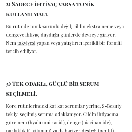
2) Sadece ihtiyaç varsa tonik
kullanılmalı.
Bu rutinde tonik zorunlu değil; cildin ekstra neme veya
dengeye ihtiyaç duyduğu günlerde devreye giriyor.
Nem
takviyesi
yapan veya yatıştırıcı içerikli bir formül
tercih ediliyor.
3) Tek odaklı, güçlü bir serum
seçilmeli.
Kore rutinlerindeki kat kat serumlar yerine, S-Beauty
tek iyi seçilmiş seruma odaklanıyor. Cildin ihtiyacına
göre nem (hyaluronic acid), denge (niacinamide),
parlaklık (C vitamini) ya da bariyer desteği (peptit)