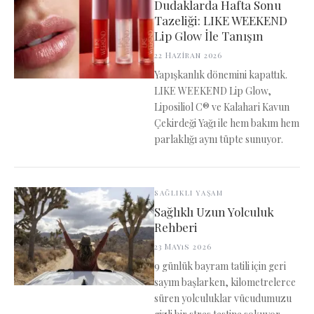
Dudaklarda Hafta Sonu
Tazeliği: LIKE WEEKEND
Lip Glow İle Tanışın
22 Haziran 2026
Yapışkanlık dönemini kapattık.
LIKE WEEKEND Lip Glow,
Liposiliol C® ve Kalahari Kavun
Çekirdeği Yağı ile hem bakım hem
parlaklığı aynı tüpte sunuyor.
SAĞLIKLI YAŞAM
Sağlıklı Uzun Yolculuk
Rehberi
23 Mayıs 2026
9 günlük bayram tatili için geri
sayım başlarken, kilometrelerce
süren yolculuklar vücudumuzu