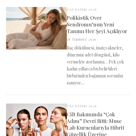
YAZ SAYISI 2026
Polikistik Over
Sendromu’nun Yeni
Tanımı Her Şeyi Açıklıyor
18 Temmuz 2026
Saç dökülmesi, inatçı akneler,
düzensiz adet döngüsü, kilo
vermekte zorlanma… Pek çok
kadın yıllarca bu belirtileri
birbirinden bağımsız sorunlar
sanıyor....
YAZ SAYISI 2026
Cilt Bakımında “Çok
Adım” Devri Bitti: Muse
Lab Kurucularıyla Hibrit
Güzellik Üzerine