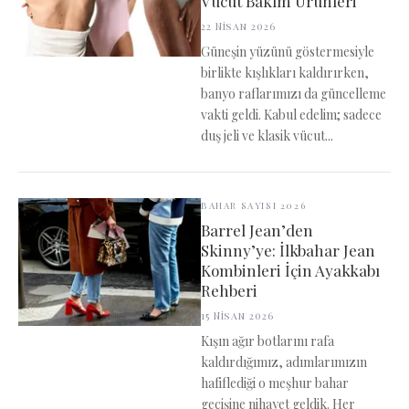
Vücut Bakım Ürünleri
22 Nisan 2026
Güneşin yüzünü göstermesiyle
birlikte kışlıkları kaldırırken,
banyo raflarımızı da güncelleme
vakti geldi. Kabul edelim; sadece
duş jeli ve klasik vücut...
BAHAR SAYISI 2026
Barrel Jean’den
Skinny’ye: İlkbahar Jean
Kombinleri İçin Ayakkabı
Rehberi
15 Nisan 2026
Kışın ağır botlarını rafa
kaldırdığımız, adımlarımızın
hafiflediği o meşhur bahar
geçişine nihayet geldik. Her