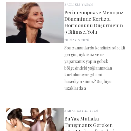
SAĞLIKLI YAŞAM
Perimenopoz ve Menopoz
Döneminde Kortizol
Hormonunu Düşürmenin
9 Bilimsel Yolu
20 Mayıs 2026
Son zamanlarda kendinizi sürekli
gergin, uykusuz ve ne
yaparsanız yapın göbek
bölgesindeki yağlanmadan
kurtulamıyor gibi mi
hissediyorsunuz? Suçluyu
uzaklarda a
BAHAR SAYISI 2026
Bu Yaz Mutlaka
Tanışmanız Gereken