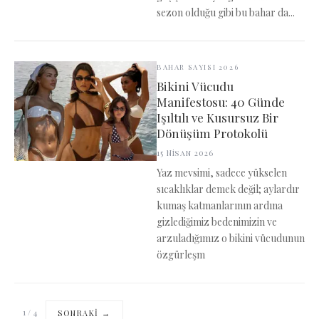
sezon olduğu gibi bu bahar da...
BAHAR SAYISI 2026
Bikini Vücudu
Manifestosu: 40 Günde
Işıltılı ve Kusursuz Bir
Dönüşüm Protokolü
15 Nisan 2026
Yaz mevsimi, sadece yükselen
sıcaklıklar demek değil; aylardır
kumaş katmanlarının ardına
gizlediğimiz bedenimizin ve
arzuladığımız o bikini vücudunun
özgürleşm
1
/
4
SONRAKI →