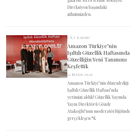
gizli bir stres testine sokuyor.
Direksiyon başındaki
zihnimizden.
CİLT BAKIMI
Amazon Türkiye’nin
Işıltılı Güzellik Haftasında
Güzelliğin Yeni Tanımını
Keşfettik
22 Mayıs 2026
Amazon Türkiye’nin düzenlediği
Işıltılı Güzellik Haftası’nda
yerimizi aldık! Güzellik Yayında
Yayın Direktörü Gözde
Atakoğlu’nun moderatörlüğünde
gerçekleşen “K