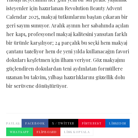
isteyenler için hazırlanan Revolution Beauty Advent
Calendar 2025, makyaj tutkunlarını baştan çıkaran bir
geri sayım sunuyor. Aralık ayının her sabahında açılan
her kapı, profesyonel makyaj kalitesini yansıtan farklı
bir ürünle karşılıyor; 24 parçalık bu seçki hem makyaj
çantanı tazeliyor hem de yeni yılda kullanacağın favori
dokuları keşfetmen için ilham veriyor. Göz makyajını
güçlendiren dokulardan teni aydınlatan formüllere
uzanan bu takvim, yılbaşı hazırlıklarını güzellik dolu
bir serüvene dönüştürüyor.
PAYLAŞ:
FACEBOOK
X / TWITTER
PINTEREST
LINKEDIN
WHATSAPP
FLIPBOARD
LINK KOPYALA