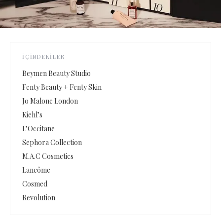
İÇINDEKILER
Beymen Beauty Studio
Fenty Beauty + Fenty Skin
Jo Malone London
Kiehl’s
L’Occitane
Sephora Collection
M.A.C Cosmetics
Lancôme
Cosmed
Revolution