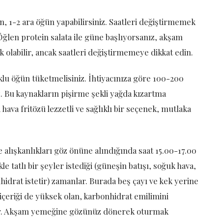
n, 1-2 ara öğün yapabilirsiniz. Saatleri değiştirmemek
. Öğlen protein salata ile güne başlıyorsanız, akşam
ik olabilir, ancak saatleri değiştirmemeye dikkat edin.
lu öğün tüketmelisiniz. İhtiyacınıza göre 100-200
iz. Bu kaynakların pişirme şekli yağda kızartma
ava fritözü lezzetli ve sağlıklı bir seçenek, mutlaka
alışkanlıkları göz önüne alındığında saat 15.00-17.00
e tatlı bir şeyler istediği (güneşin batışı, soğuk hava,
hidrat istetir) zamanlar. Burada beş çayı ve kek yerine
içeriği de yüksek olan, karbonhidrat emilimini
ktır. Akşam yemeğine gözünüz dönerek oturmak