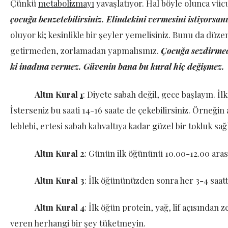
Çünkü
metabolizmayı
yavaşlatıyor. Hal böyle olunca vüc
çocuğa benzetebilirsiniz. Elindekini vermesini istiyorsanı
oluyor ki; kesinlikle bir şeyler yemelisiniz. Bunu da düzenli
getirmeden, zorlamadan yapmalısınız.
Çocuğa sezdirmed
ki inadına vermez. Güvenin bana bu kural hiç değişmez.
Altın Kural
1
: Diyete sabah değil, gece başlayın. İ
İsterseniz bu saati 14-16 saate de çekebilirsiniz. Örneğin
leblebi, ertesi sabah kahvaltıya kadar güzel bir tokluk sağ
Altın Kural 2
: Günün ilk öğününü 10.00-12.00 ara
Altın Kural 3
: İlk öğününüzden sonra her 3-4 saatt
Altın Kural 4
: İlk öğün protein, yağ, lif açısından ze
veren herhangi bir şey tüketmeyin.