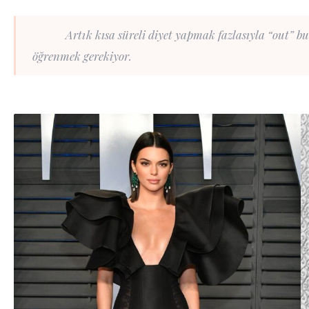
Artık kısa süreli diyet yapmak fazlasıyla “out” bunu
öğrenmek gerekiyor.