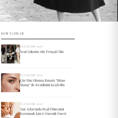
SON YAZILAR
YAZ SAYISI 2026
Yeni Lüksün Adı: Frugal Chic
YAZ SAYISI 2026
Çin Yüz Okuma Sanatı “Mian
Xiang” ile Kendinizi Keşfedin
YAZ SAYISI 2026
Yaz Aylarında Regl Düzenini
Korumak İçin 6 Önemli Öneri