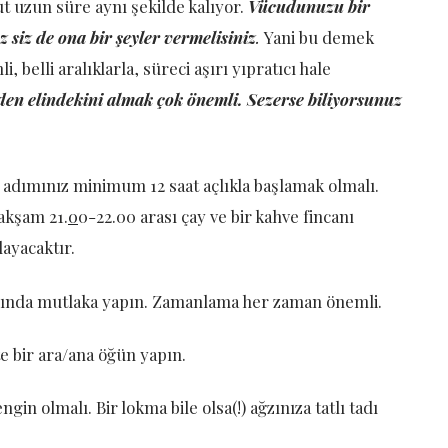
ut uzun süre aynı şekilde kalıyor.
Vücudunuzu bir
z siz de ona bir şeyler vermelisiniz
.
Yani bu demek
, belli aralıklarla, süreci aşırı yıpratıcı hale
en elindekini almak çok önemli. Sezerse biliyorsunuz
lk adımınız minimum 12 saat açlıkla başlamak olmalı.
 akşam 21.
0
0-22.00 arası çay ve bir kahve fincanı
layacaktır.
sında mutlaka yapın. Zamanlama her zaman önemli.
e bir ara/ana öğün yapın.
ngin olmalı. Bir lokma bile olsa(!) ağzınıza tatlı tadı