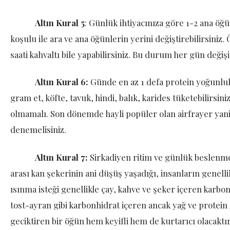
Altın Kural 5
: Günlük ihtiyacınıza göre 1-2 ana öğü
koşulu ile ara ve ana öğünlerin yerini değiştirebilirsiniz
saati kahvaltı bile yapabilirsiniz. Bu durum her gün değiş
Altın Kural 6:
Günde en az 1 defa protein yoğunluk
gram et, köfte, tavuk, hindi, balık, karides tüketebilirsin
olmamalı. Son dönemde hayli popüler olan airfrayer yani h
denemelisiniz.
Altın Kural 7:
Sirkadiyen ritim ve günlük beslenme 
arası kan şekerinin ani düşüş yaşadığı, insanların genellikl
ısınma isteği genellikle çay, kahve ve şeker içeren karbon
tost-ayran gibi karbonhidrat içeren ancak yağ ve protein 
geciktiren bir öğün hem keyifli hem de kurtarıcı olaca