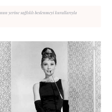
n yerine sağlıklı beslenmeyi kurallarıyla