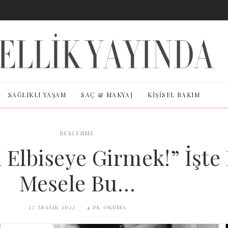
/
/
/
SAĞLIKLI YAŞAM
SAÇ & MAKYAJ
KIŞISEL BAKIM
BESLENME
 Elbiseye Girmek!” İşte
Mesele Bu…
27 Aralık 2022
·
4
dk okuma