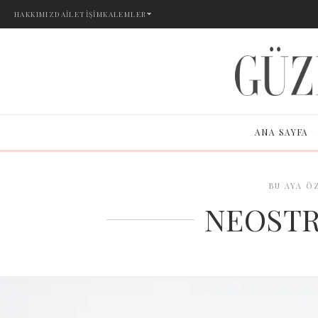
HAKKIMIZDA
İLETIŞIM
KALEMLER
ANA SAYFA
BU AYA Ö
NEOSTR