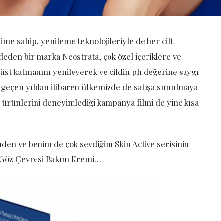
e sahip, yenileme teknolojileriyle de her cilt
den bir marka Neostrata, çok özel içeriklere ve
n üst katmanını yenileyerek ve cildin ph değerine saygı
 geçen yıldan itibaren ülkemizde de satışa sunulmaya
ürünlerini deneyimlediği kampanya filmi de yine kısa
nden ve benim de çok sevdiğim Skin Active serisinin
un Göz Çevresi Bakım Kremi…