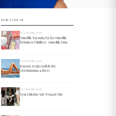
SON YAZILAR
YAZ SAYISI 2026
Güzellik Yayında En İyi Güzellik
Ürünleri Ödülleri : Güzellik Dün
YAZ SAYISI 2026
Baştan Ayağa Işıltılı Bir
Görünümün 4 Sırrı
YAZ SAYISI 2026
Yeni Lüksün Adı: Frugal Chic