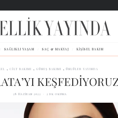
/
/
/
SAĞLIKLI YAŞAM
SAÇ & MAKYAJ
KIŞISEL BAKIM
,
,
,
ZEL
CİLT BAKIMI
GÜNEŞ BAKIMI
ÜNLÜLER YAYINDA
ATA’YI KEŞFEDİYORUZ
28 Haziran 2022
·
2
dk okuma