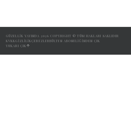
GÜZELLİK YAYINDA
2026
COPYRIGHT © TÜM HAKLARI SAKLIDIR
KVKK
GIZLILIK
ÇEREZLER
BÜLTEN ABONELIĞINDEN ÇIK
YUKARI ÇIK