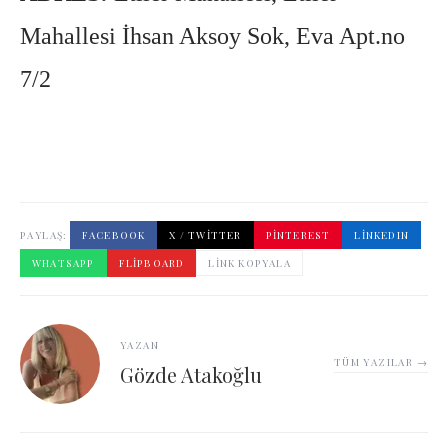
Mahallesi İhsan Aksoy Sok, Eva Apt.no
7/2
PAYLAŞ:
FACEBOOK
X / TWITTER
PINTEREST
LINKEDIN
WHATSAPP
FLIPBOARD
LINK KOPYALA
YAZAN
TÜM YAZILAR →
Gözde Atakoğlu