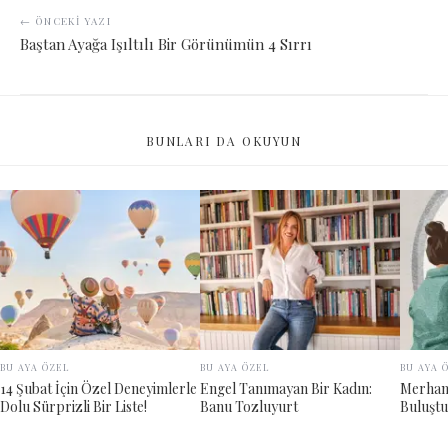
← ÖNCEKI YAZI
Baştan Ayağa Işıltılı Bir Görünümün 4 Sırrı
BUNLARI DA OKUYUN
BU AYA ÖZEL
BU AYA ÖZEL
BU AYA 
14 Şubat İçin Özel Deneyimlerle
Engel Tanımayan Bir Kadın:
Merham
Dolu Sürprizli Bir Liste!
Banu Tozluyurt
Buluştu