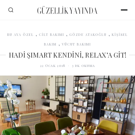
,
,
,
BU AYA ÖZEL
CİLT BAKIMI
GÖZDE ATAKOĞLU
KİŞİSEL
,
BAKIM
VÜCUT BAKIMI
HADİ ŞIMART KENDİNİ, RELAX’A GİT!
22 Ocak 2018
·
3
dk okuma