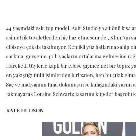
44 yaşındaki eski top model, Ashi Studio’ya ait önü kısa a
asimetrik tuvaletlerden hiç haz etmesem de , Klum’un saç
elbiseye çok da takılmıyor. Kemikli yüz hatlarına sahip 
sarkma, gevşeme 40’lı yaşların ortalarına gelmesine r
Hareketli tüylerle kaplı bir elbise giyince net bir topuz
en yakıştığı ünlü isimlerden biri zaten, hep bu çıkık e
Saç ve makyajının final dokunuşu ise kulağındaki yarım ay
takmayarak Loraine Schwartz tasarımı küpeler başrolü 
KATE HUDSON