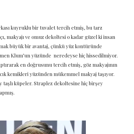
rkası kuyruklu bir tuvalet tercih etmiş, bu tarz
ı, makyajı ve omuz dekoltesi o kadar güzel ki insan
olmak büyük bir avantaj, çünkü yüz kontüründe
ağmen Klum’un yüzünde neredeyse hiç hissedilmiyor.
 yaptırarak en doğrusunu tercih etmiş, göz makyajının
lmacık kemikleri yüzünden mükemmel makyaj taşıyor.
 taşlı küpeler. Straplez dekoltesine hiç birşey
kapmış.