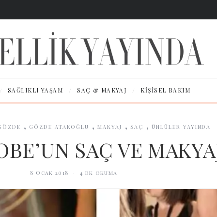
/
/
/
SAĞLIKLI YAŞAM
SAÇ & MAKYAJ
KIŞISEL BAKIM
,
,
,
,
GÖZDE
GÖZDE ATAKOĞLU
MAKYAJ
SAÇ
ÜNLÜLER YAYINDA
BE’UN SAÇ VE MAKYA
8 Ocak 2018
·
4
dk okuma