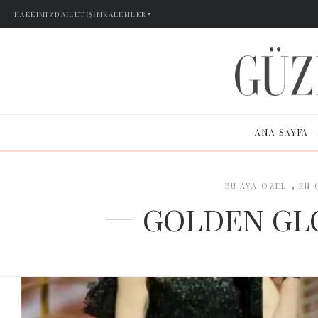
HAKKIMIZDA
İLETIŞIM
KALEMLER
ANA SAYFA
,
BU AYA ÖZEL
EN 
GOLDEN GLO