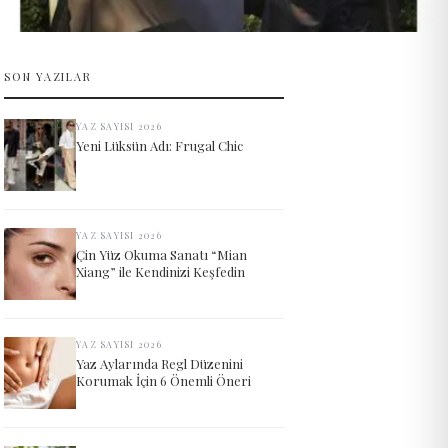
SON YAZILAR
YAZ SAYISI 2026
Yeni Lüksün Adı: Frugal Chic
YAZ SAYISI 2026
Çin Yüz Okuma Sanatı “Mian
Xiang” ile Kendinizi Keşfedin
YAZ SAYISI 2026
Yaz Aylarında Regl Düzenini
Korumak İçin 6 Önemli Öneri