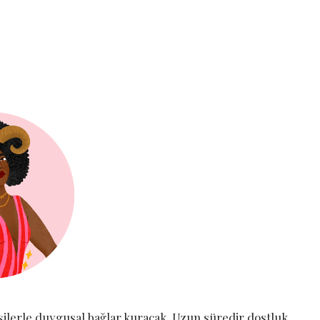
şilerle duygusal bağlar kuracak. Uzun süredir dostluk