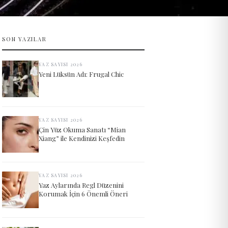
SON YAZILAR
YAZ SAYISI 2026
Yeni Lüksün Adı: Frugal Chic
YAZ SAYISI 2026
Çin Yüz Okuma Sanatı “Mian
Xiang” ile Kendinizi Keşfedin
YAZ SAYISI 2026
Yaz Aylarında Regl Düzenini
Korumak İçin 6 Önemli Öneri