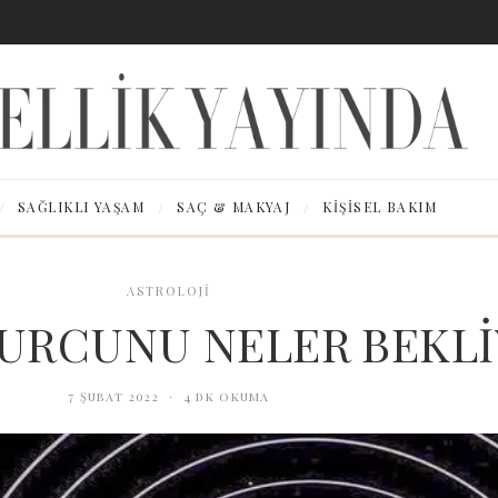
/
/
/
SAĞLIKLI YAŞAM
SAÇ & MAKYAJ
KIŞISEL BAKIM
ASTROLOJİ
BURCUNU NELER BEKL
7 Şubat 2022
·
4
dk okuma