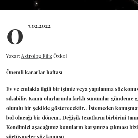
0
7.02.2022
Yazar:
Astrolog Filiz
Özkol
Önemli kararlar haftası
Ev ve emlakla ilgili bir işimiz veya yapılanma söz konu
sıkabilir. Kamu olaylarında farklı sunumlar gündeme ge
olumlu bir şekilde gösterecektir.
.
İstemeden konuşmam
bol olacağı bir dönem.. Değişik tezatların birbirini ta
Kendimizi aşacağımız konuların karşımıza çıkması bizi 
sürtüşmeler söz konusu.