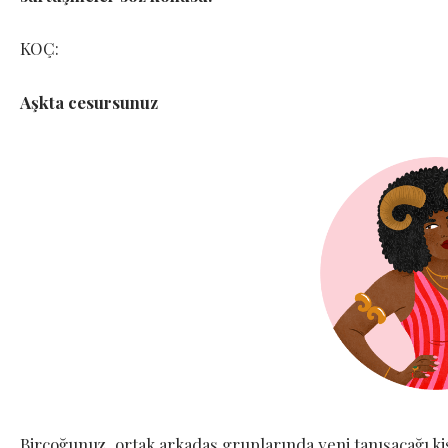
KOÇ:
Aşkta cesursunuz
Birçoğunuz, ortak arkadaş gruplarında yeni tanışacağı ki