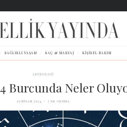
/
/
/
SAĞLIKLI YAŞAM
SAÇ & MAKYAJ
KIŞISEL BAKIM
ASTROLOJİ
4 Burcunda Neler Oluy
29 Nisan 2024
·
7
dk okuma