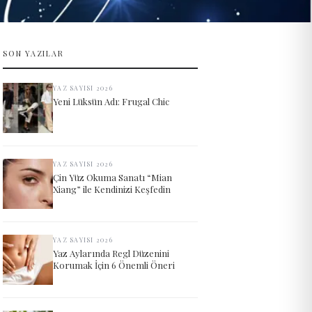
SON YAZILAR
YAZ SAYISI 2026
Yeni Lüksün Adı: Frugal Chic
YAZ SAYISI 2026
Çin Yüz Okuma Sanatı “Mian
Xiang” ile Kendinizi Keşfedin
YAZ SAYISI 2026
Yaz Aylarında Regl Düzenini
Korumak İçin 6 Önemli Öneri