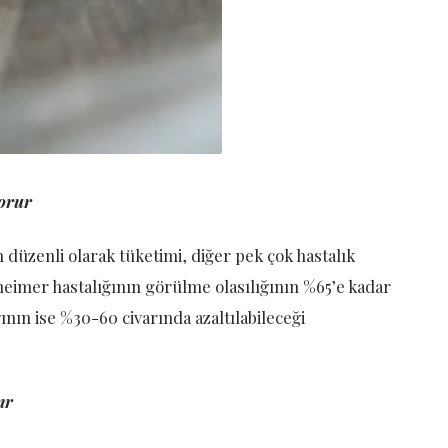
orur
n düzenli olarak tüketimi, diğer pek çok hastalık
heimer hastalığının görülme olasılığının %65’e kadar
ğının ise %30-60 civarında azaltılabileceği
ır