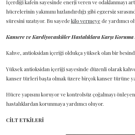
İçerdiği kafein sayesinde enerji veren ve odaklanmayı ar
hücrelerinin yakımını hızlandırdığı gibi egzersiz sıras
süresini uzatıyor. Bu sayede
kilo vermeye
de yardımcı ol
Kansere ve Kardiyovasküler Hastalıklara Karşı Koruma 
Kahve, antioksidan içeriği oldukça yüksek olan bir besindi
Yüksek antioksidan içeriği sayesinde düzenli olarak kahv
kanser türleri başta olmak üzere birçok kanser türüne ya
Hücre yapısını koruyor ve kontrolsüz çoğalmayı önleyen
hastalıklardan korunmaya yardımcı oluyor.
CİLT ETKİLERİ