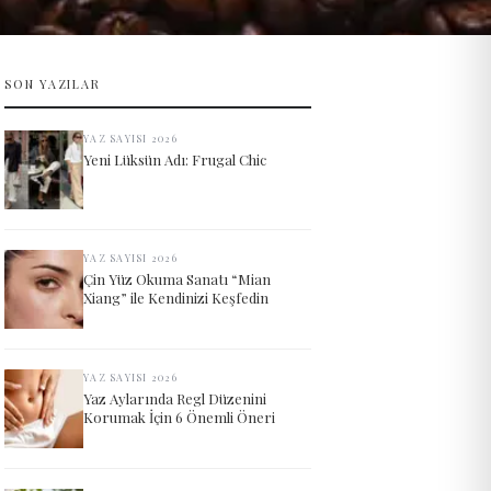
SON YAZILAR
YAZ SAYISI 2026
Yeni Lüksün Adı: Frugal Chic
YAZ SAYISI 2026
Çin Yüz Okuma Sanatı “Mian
Xiang” ile Kendinizi Keşfedin
YAZ SAYISI 2026
Yaz Aylarında Regl Düzenini
Korumak İçin 6 Önemli Öneri