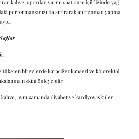
tıran kahve, spordan yarım saat önce içildiğinde yağ
ındaki performansınızı da artırarak antrenman yapma
uyor.
Sağlar
r.
e tüketen bireylerde karaciğer kanseri ve kolorektal
kalanma riskini önleyebilir.
 kahve, aynı zamanda diyabet ve kardiyovasküler