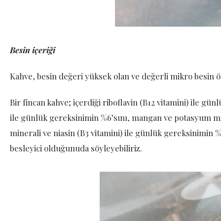
Besin içeriği
Kahve, besin değeri yüksek olan ve değerli mikro besin ög
Bir fincan kahve; içerdiği riboflavin (B12 vitamini) ile gü
ile günlük gereksinimin %6’sını, mangan ve potasyum m
minerali ve niasin (B3 vitamini) ile günlük gereksinimin %
besleyici olduğunuda söyleyebiliriz.