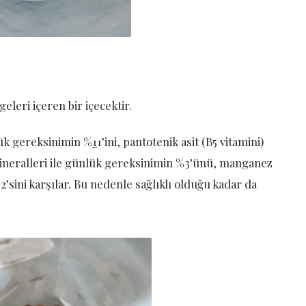
eleri içeren bir içecektir.
nlük gereksinimin %
1
1’ini, pantotenik asit (B5 vitamini)
ineralleri ile günlük gereksinimin %3’ünü, manganez
2’sini karşılar. Bu nedenle sağlıklı olduğu kadar da