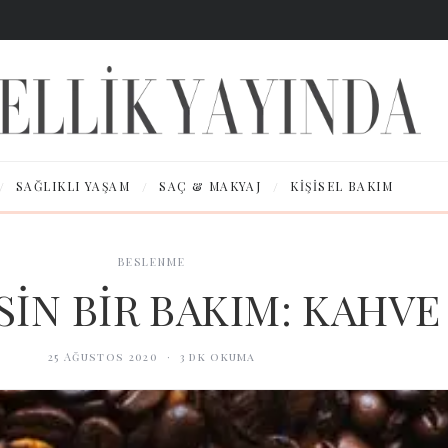
/
/
/
SAĞLIKLI YAŞAM
SAÇ & MAKYAJ
KIŞISEL BAKIM
BESLENME
SİN BİR BAKIM: KAHVE
25 Ağustos 2020
·
3
dk okuma