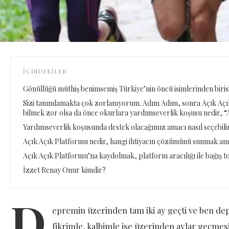
İÇINDEKILER
Gönüllüğü müthiş benimsemiş Türkiye’nin öncü isimlerinden biris
Sizi tanımlamakta çok zorlanıyorum. Adım Adım, sonra Açık Aç
bilmek zor olsa da önce okurlara yardımseverlik koşusu nedir, “
Yardımseverlik koşusunda destek olacağımız amacı nasıl seçebili
Açık Açık Platformu nedir, hangi ihtiyacın çözümünü sunmak am
Açık Açık Platformu’na kaydolmak, platform aracılığı ile bağış 
İzzet Renay Onur kimdir?
D
epremin üzerinden tam iki ay geçti ve ben dep
fikrimle, kalbimle ise üzerinden aylar geçme