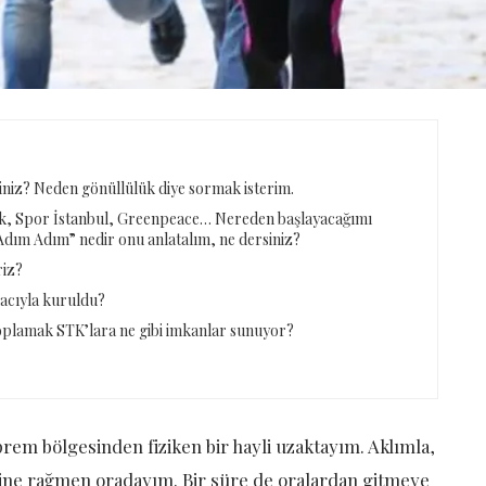
iniz? Neden gönüllülük diye sormak isterim.
ık, Spor İstanbul, Greenpeace… Nereden başlayacağımı
Adım Adım” nedir onu anlatalım, ne dersiniz?
riz?
acıyla kuruldu?
toplamak STK’lara ne gibi imkanlar sunuyor?
rem bölgesinden fiziken bir hayli uzaktayım. Aklımla,
sine rağmen oradayım. Bir süre de oralardan gitmeye