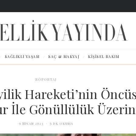
/
/
/
SAĞLIKLI YAŞAM
SAÇ & MAKYAJ
KIŞISEL BAKIM
RÖPORTAJ
ilik Hareketi’nin Öncüs
r İle Gönüllülük Üzeri
9 Nisan 2023
·
6
dk okuma