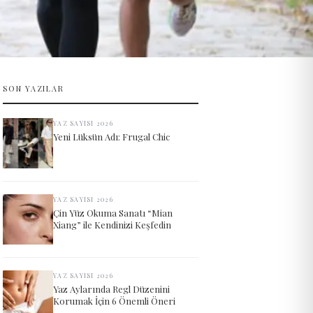
SON YAZILAR
YAZ SAYISI 2026
Yeni Lüksün Adı: Frugal Chic
YAZ SAYISI 2026
Çin Yüz Okuma Sanatı “Mian
Xiang” ile Kendinizi Keşfedin
YAZ SAYISI 2026
Yaz Aylarında Regl Düzenini
Korumak İçin 6 Önemli Öneri