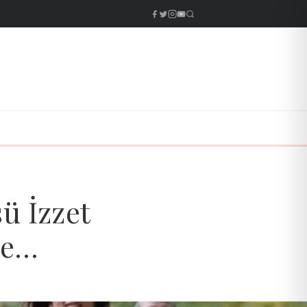
ü İzzet
ne…