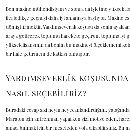
Ben makine mühendisiyim ve sonra da işletme yüksek lis
ilerledikçe geçmişi daha iyi anlamaya başlıyor. Makine es
dönüştürmektir. Yardımseverlik koşusu da senin ayakları
araya getirerek toplumu harekete geçiren, topluma iyi g
yüksek lisansının da benim bu makineyi ölçeklememi kola
bir hale getirmem de katkısı olmuştur.
Yardımseverlik koşusunda
nasıl seçebiliriz?
Buradaki cevap sizi neyin heyecanlandırdığını, yatağından
Maraton için antrenman yaparken sizi motive eden, hare
amacı bulmak için bir meseleden yola çıkabilirsiniz. Bu m