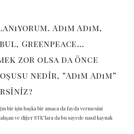
lanıyorum. Adım Adım,
anbul, Greenpeace…
mek zor olsa da önce
oşusu nedir, “Adım Adım”
rsiniz?
ın bir işin başka bir amaca da fayda vermesini
alışan ve diğer STK’lara da bu sayede nasıl kaynak