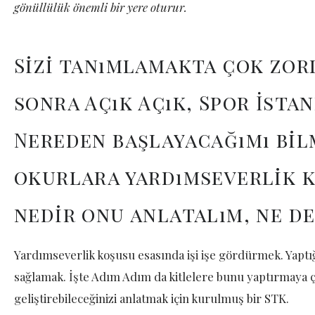
gönüllülük önemli bir yere oturur.
Sizi tanımlamakta çok zor
sonra Açık Açık, Spor İst
Nereden başlayacağımı bil
okurlara yardımseverlik k
nedir onu anlatalım, ne de
Yardımseverlik koşusu esasında işi işe gördürmek. Yaptığ
sağlamak. İşte Adım Adım da kitlelere bunu yaptırmaya ç
geliştirebileceğinizi anlatmak için kurulmuş bir STK.