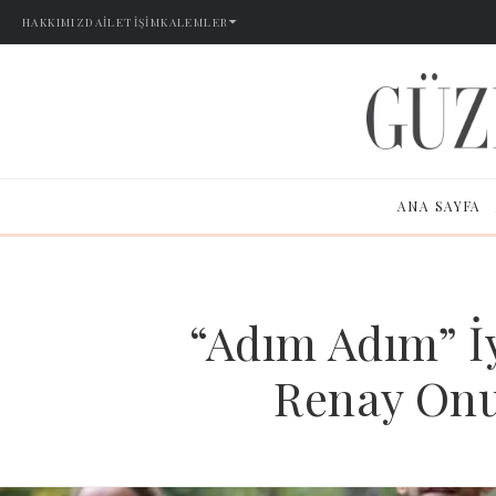
HAKKIMIZDA
İLETIŞIM
KALEMLER
ANA SAYFA
“Adım Adım” İy
Renay Onu