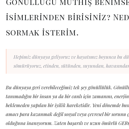
Gönüllüğü müthiş benimse
isimlerinden birisiniz? N
sormak isterim.
Hepimiz dünyaya geliyoruz ve hayatımız boyunca bu dün
sömürüyoruz, etinden, sütünden, suyundan, havasından 
Bu dünyaya geri verebileceğimiz tek şey gönüllülük. Gönül
tanımadığın bir insan ya da bir canlı için zamanını, enerjin
beklemeden yapılan bir iyilik hareketidir. Yeni dönemde bun
amacı para kazanmak değil sosyal veya çevresel bir sorunu ç
olduğuna inanıyorum. Zaten başarılı ve uzun ömürlü GERÇE