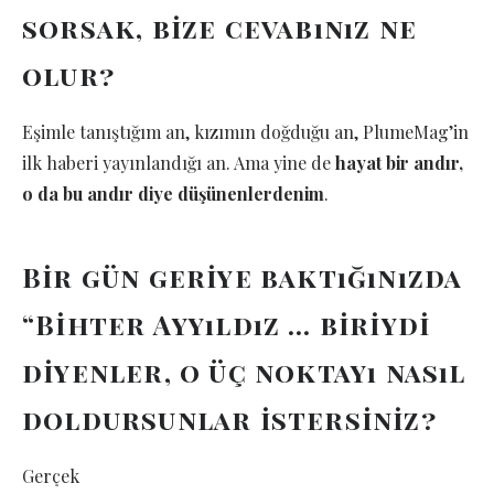
sorsak, bize cevabınız ne
olur?
Eşimle tanıştığım an, kızımın doğduğu an, PlumeMag’in
ilk haberi yayınlandığı an. Ama yine de
hayat bir andır,
o da bu andır diye düşünenlerdenim
.
Bir gün geriye baktığınızda
“Bihter Ayyıldız … biriydi
diyenler, o üç noktayı nasıl
doldursunlar istersiniz?
Gerçek