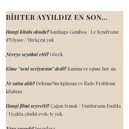
BİHTER AYYILDIZ EN SON…
Hangi kitabı okudu?
Santiago Gamboa / Le Syndrome
d’Ulysse / Türkçesi yok
Nereye seyahat etti?
Göcek
Kime “seni seviyorum” dedi?
Kızıma ve eşime her an.
Ne satın aldı?
Deleuze’ün Spinoza ve İfade Problemi
kitabını
Hangi filmi seyretti?
Çağan Irmak / Unutursam Fısılda
/ Uçakta çünkü evde tv yok.
Neye şaşırdı?
İnsanlara