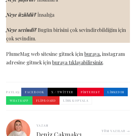
Neye üzüldü?
İnsalığa
Neye sevindi?
Bugün birisini çok sevindirebildiğim için
çok sevindim.
PlumeMag web sitesine gitmek için
buraya
, instagram
adresine gitmek için
buraya tıklayabilirsiniz
.
PAYLAŞ:
FACEBOOK
X / TWITTER
PINTEREST
LINKEDIN
WHATSAPP
FLIPBOARD
LINK KOPYALA
YAZAN
TÜM YAZILAR →
Deniz Çakmakçı