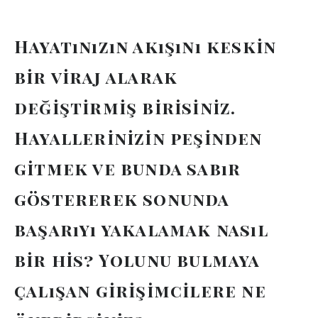
Hayatınızın akışını keskin
bir viraj alarak
değiştirmiş birisiniz.
Hayallerinizin peşinden
gitmek ve bunda sabır
göstererek sonunda
başarıyı yakalamak nasıl
bir his? Yolunu bulmaya
çalışan girişimcilere ne