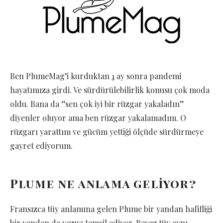
Ben PlumeMag’i kurduktan
1
ay sonra pandemi
hayatımıza girdi. Ve sürdürülebilirlik konusu çok moda
oldu. Bana da ‘’sen çok iyi bir rüzgar yakaladın’’
diyenler oluyor ama ben rüzgar yakalamadım. O
rüzgarı yarattım ve gücüm yettiği ölçüde sürdürmeye
gayret ediyorum.
Plume ne anlama geliyor?
Fransızca tüy anlamına gelen Plume bir yandan hafifliği
bir yandan da yazıyı temsil ediyor. Beyaz tüy aynı