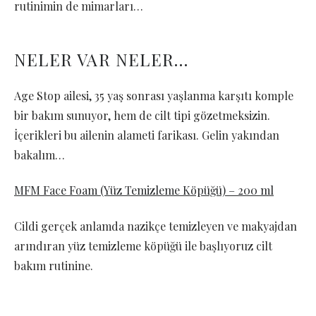
rutinimin de mimarları…
NELER VAR NELER…
Age Stop ailesi, 35 yaş sonrası yaşlanma karşıtı komple
bir bakım sunuyor, hem de cilt tipi gözetmeksizin.
İçerikleri bu ailenin alameti farikası. Gelin yakından
bakalım…
MFM Face Foam (Yüz Temizleme Köpüğü) – 200 ml
Cildi gerçek anlamda nazikçe temizleyen ve makyajdan
arındıran yüz temizleme köpüğü ile başlıyoruz cilt
bakım rutinine.