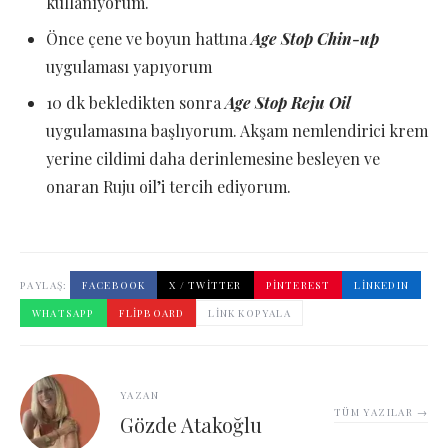
kullanıyorum.
Önce çene ve boyun hattına
Age Stop Chin-up
uygulaması yapıyorum
10 dk bekledikten sonra
Age Stop Reju Oil
uygulamasına başlıyorum. Akşam nemlendirici krem
yerine cildimi daha derinlemesine besleyen ve
onaran Ruju oil’i tercih ediyorum.
PAYLAŞ:
FACEBOOK
X / TWITTER
PINTEREST
LINKEDIN
WHATSAPP
FLIPBOARD
LINK KOPYALA
YAZAN
TÜM YAZILAR →
Gözde Atakoğlu