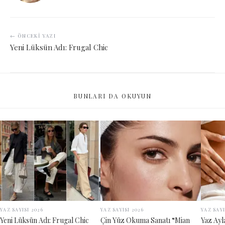
← ÖNCEKI YAZI
Yeni Lüksün Adı: Frugal Chic
BUNLARI DA OKUYUN
YAZ SAYISI 2026
YAZ SAYISI 2026
YAZ SAYI
Yeni Lüksün Adı: Frugal Chic
Çin Yüz Okuma Sanatı “Mian
Yaz Ayl