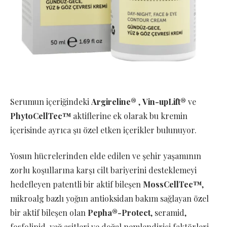
Serumun içeriğindeki
Argireline®
,
Vin-upLift®
ve
PhytoCellTec™
aktiflerine ek olarak bu kremin
içerisinde ayrıca şu özel etken içerikler bulunuyor.
Yosun hücrelerinden elde edilen ve şehir yaşamının
zorlu koşullarına karşı cilt bariyerini desteklemeyi
hedefleyen patentli bir aktif bileşen
MossCellTec™
,
mikroalg bazlı yoğun antioksidan bakım sağlayan özel
bir aktif bileşen olan
Pepha®-Protect
, seramid,
fosfolipid, yağ asitleri ve doğal nemlendirici faktörleri