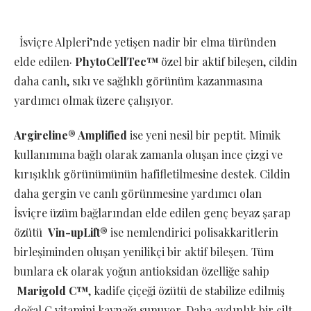
İsviçre Alpleri’nde yetişen nadir bir elma türünden
elde edilen·
PhytoCellTec™
özel bir aktif bileşen, cildin
daha canlı, sıkı ve sağlıklı görünüm kazanmasına
yardımcı olmak üzere çalışıyor.
Argireline® Amplified
ise yeni nesil bir peptit. Mimik
kullanımına bağlı olarak zamanla oluşan ince çizgi ve
kırışıklık görünümünün hafifletilmesine destek. Cildin
daha gergin ve canlı görünmesine yardımcı olan
İsviçre üzüm bağlarından elde edilen genç beyaz şarap
özütü
Vin-upLift®
ise nemlendirici polisakkaritlerin
birleşiminden oluşan yenilikçi bir aktif bileşen. Tüm
bunlara ek olarak yoğun antioksidan özelliğe sahip
Marigold C™
, kadife çiçeği özütü de stabilize edilmiş
doğal C vitamini kaynağı sunuyor. Daha aydınlık bir cilt