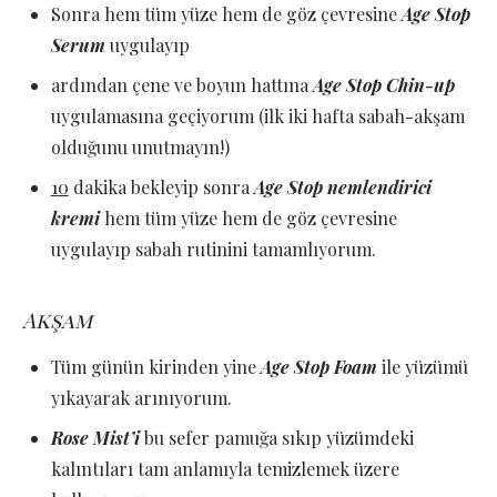
Sonra hem tüm yüze hem de göz çevresine
Age Stop
Serum
uygulayıp
ardından çene ve boyun hattına
Age Stop Chin-up
uygulamasına geçiyorum (ilk iki hafta sabah-akşam
olduğunu unutmayın!)
1
0
dakika bekleyip sonra
Age Stop nemlendirici
kremi
hem tüm yüze hem de göz çevresine
uygulayıp sabah rutinini tamamlıyorum.
Akşam
Tüm günün kirinden yine
Age Stop Foam
ile yüzümü
yıkayarak arınıyorum.
Rose Mist’i
bu sefer pamuğa sıkıp yüzümdeki
kalıntıları tam anlamıyla temizlemek üzere