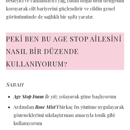
besleyici ve canlandırıcı yağ, cildin doğal nem dengesini
koruyarak cilt bariyerini güçlendirir ve cildin genel
görünümünde de sağlıklı bir ışıltı yaratır.
PEKİ BEN BU AGE STOP AİLESİNİ
NASIL BİR DÜZENDE
KULLANIYORUM?
Sabah
Age Stop Foam
İle yüz yıkayar
ak güne başlıyorum
Ardından
Rose Mist’i
birkaç fıs yüzüme uygulayarak
gözeneklerimi sıkılaştırması amacıyla tonik gibi
kullanıyorum