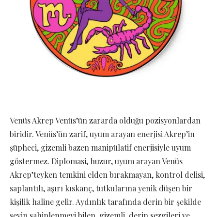
Venüs Akrep Venüs’ün zararda olduğu pozisyonlardan
biridir. Venüs’ün zarif, uyum arayan enerjisi Akrep’in
şüpheci, gizemli bazen manipülatif enerjisiyle uyum
göstermez. Diplomasi, huzur, uyum arayan Venüs
Akrep’teyken temkini elden bırakmayan, kontrol delisi,
saplantılı, aşırı kıskanç, tutkularına yenik düşen bir
kişilik haline gelir. Aydınlık tarafında derin bir şekilde
sevip sahiplenmeyi bilen ,gizemli, derin sezgileri ve