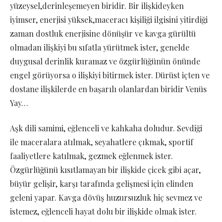
yüzeysel,derinleşemeyen biridir. Bir ilişkideyken
iyimser, enerjisi yüksek,maceracı kişiliği ilgisini yitirdiği
zaman dostluk enerjisine dönüşür ve kavga gürültü
olmadan ilişkiyi bu sıfatla yürütmek ister, genelde
duygusal derinlik kuramaz ve özgürlüğünün önünde
engel görüyorsa o ilişkiyi bitirmek ister. Dürüst içten ve
dostane ilişkilerde en başarılı olanlardan biridir Venüs
Yay…
Aşk dili samimi, eğlenceli ve kahkaha doludur. Sevdiği
ile maceralara atılmak, seyahatlere çıkmak, sportif
faaliyetlere katılmak, gezmek eğlenmek ister.
Özgürlüğünü kısıtlamayan bir ilişkide çicek gibi açar,
büyür gelişir, karşı tarafında gelişmesi için elinden
geleni yapar. Kavga dövüş huzursuzluk hiç sevmez ve
istemez, eğlenceli hayat dolu bir ilişkide olmak ister.