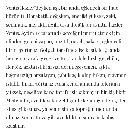
Venüs İkizler’deyken aşk bir anda eğlenceli bir hale
bürünür. Hareketli, değişken, enerjisi yüksek, zeki,
sempatik, meraklı, ilgili, dışa dönük bir aşıktır İkizler
Venüs. Aydınlık tarafında sevdiğini mutlu etmek için
elinden geleni yapan, pozitif, neşeli, şakacı, eğlenceli
birini görürüz. Gölgeli tarafında ise ki sıkıldığı anda
hemen o tarafa geçer ve Koç’tan bile hızlı geçebilir,
flörtöz, aşkta istikrarsız, derinleşeyemen, aşkta
bağımsızlığı arzulayan, çabuk aşık olup bıkan, maymun
iştahlı birini görürüz. Ama genel anlamda toleransı
yüksek, neşeli ve karşı tarafı asla sıkmayan bir kişiliktir.
Medenidir, ayrılık vakti geldiğinde kendiliğinden gider,
kimseyi kasmaz, ya benimsin ya toprağın modunda
olmaz. Venüs Kova gibi ayrıldıktan sonra arkadaş
kalabilir.