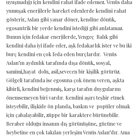
uyuşmadığı için kendini rahat ifade edemez. Venüs daha
yumuşak enerjilerle hareket edenlerde kendini rahat
gösterir, Aslan gibi yanar döner, kendine dönük,
egosantrik bir yerde kendini istediği gibi anlatamaz.
Bunun için fedakar enerjilerde, Yengeç Balık gibi
kendini daha iyi ifade eder, aşk fedakarlık ister ve bu iki
burç kendini en çok feda eden burçlardır. Venüs
Aslan’ın aydınlık tarafında dışa dönük, sosyal,
samimi,hayat dolu, asil,sevecen bir kişilik görürüz.
Gölgeli tarafında ise egosuna çok önem veren, aşkta
kibirli, kendini beğenmiş, karşı tarafın duygularını
önemsemeyen biri vardır. Kendini aşırı teşhir etmek
isteyebilir, ilişkide ön planda, baskın ve popüler olmak
için çabalayabilir, züppe bir karaktere bürünebilir.
Beraber olduğu insanın dış görünüşüne, gücüne ve
heybetine en çok takılan yerleşim Venüs Aslan’dır. Ama