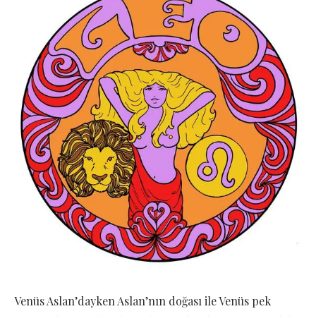
Venüs Aslan’dayken Aslan’nın doğası ile Venüs pek