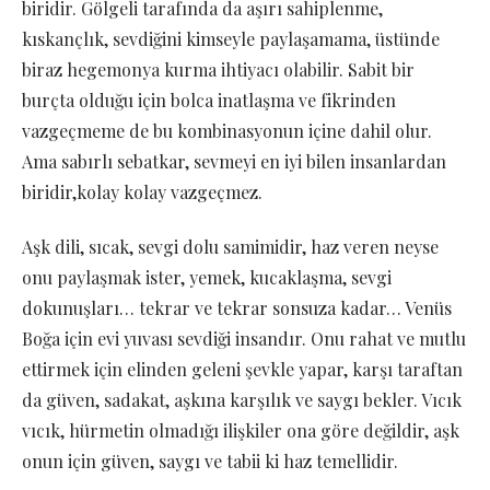
biridir. Gölgeli tarafında da aşırı sahiplenme,
kıskançlık, sevdiğini kimseyle paylaşamama, üstünde
biraz hegemonya kurma ihtiyacı olabilir. Sabit bir
burçta olduğu için bolca inatlaşma ve fikrinden
vazgeçmeme de bu kombinasyonun içine dahil olur.
Ama sabırlı sebatkar, sevmeyi en iyi bilen insanlardan
biridir,kolay kolay vazgeçmez.
Aşk dili, sıcak, sevgi dolu samimidir, haz veren neyse
onu paylaşmak ister, yemek, kucaklaşma, sevgi
dokunuşları… tekrar ve tekrar sonsuza kadar… Venüs
Boğa için evi yuvası sevdiği insandır. Onu rahat ve mutlu
ettirmek için elinden geleni şevkle yapar, karşı taraftan
da güven, sadakat, aşkına karşılık ve saygı bekler. Vıcık
vıcık, hürmetin olmadığı ilişkiler ona göre değildir, aşk
onun için güven, saygı ve tabii ki haz temellidir.