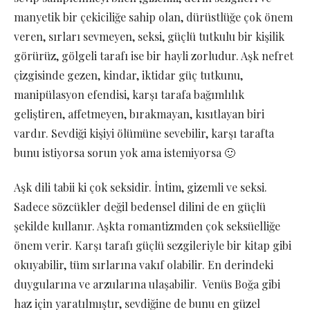
manyetik bir çekiciliğe sahip olan, dürüstlüğe çok önem
veren, sırları sevmeyen, seksi, güçlü tutkulu bir kişilik
görürüz, gölgeli tarafı ise bir hayli zorludur. Aşk nefret
çizgisinde gezen, kindar, iktidar güç tutkunu,
manipülasyon efendisi, karşı tarafa bağımlılık
geliştiren, affetmeyen, bırakmayan, kısıtlayan biri
vardır. Sevdiği kişiyi ölümüne sevebilir, karşı tarafta
bunu istiyorsa sorun yok ama istemiyorsa 🙂
Aşk dili tabii ki çok seksidir. İntim, gizemli ve seksi.
Sadece sözcükler değil bedensel dilini de en güçlü
şekilde kullanır. Aşkta romantizmden çok seksüelliğe
önem verir. Karşı tarafı güçlü sezgileriyle bir kitap gibi
okuyabilir, tüm sırlarına vakıf olabilir. En derindeki
duygularına ve arzularına ulaşabilir. Venüs Boğa gibi
haz için yaratılmıştır, sevdiğine de bunu en güzel