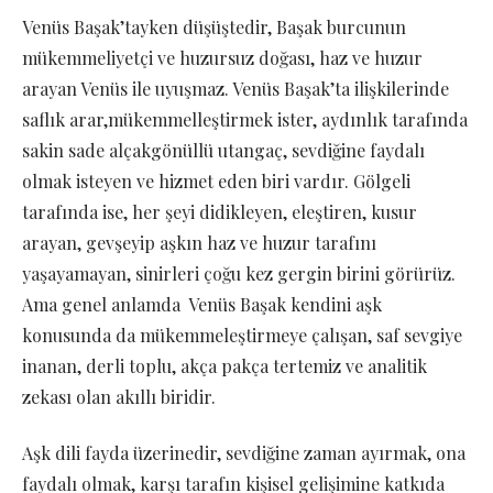
Venüs Başak’tayken düşüştedir, Başak burcunun
mükemmeliyetçi ve huzursuz doğası, haz ve huzur
arayan Venüs ile uyuşmaz. Venüs Başak’ta ilişkilerinde
saflık arar,mükemmelleştirmek ister, aydınlık tarafında
sakin sade alçakgönüllü utangaç, sevdiğine faydalı
olmak isteyen ve hizmet eden biri vardır. Gölgeli
tarafında ise, her şeyi didikleyen, eleştiren, kusur
arayan, gevşeyip aşkın haz ve huzur tarafını
yaşayamayan, sinirleri çoğu kez gergin birini görürüz.
Ama genel anlamda Venüs Başak kendini aşk
konusunda da mükemmeleştirmeye çalışan, saf sevgiye
inanan, derli toplu, akça pakça tertemiz ve analitik
zekası olan akıllı biridir.
Aşk dili fayda üzerinedir, sevdiğine zaman ayırmak, ona
faydalı olmak, karşı tarafın kişisel gelişimine katkıda