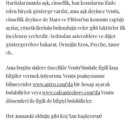
Haritalarımızda aşk, cinsellik, haz konularını ifade
eden birçok gösterge vardır, ama aşk deyince Venüs,
cinsellik deyince de Mars ve Plüton’un konumu yaptığı
açılar, yöneticilerinin bulunduğu evler gibi faktörler ilk
incelenen yerlerdir. Ardından asteroitlere ve diğer
göstergerelere bakarız. Örneğin Eros, Psyche, Amor
vb..
Ama bugün sizlere öncelikle Venüs’ümüzle ilgili kısa
bilgiler vermek istiyorum. Venüs pozisyonunu
bilmeyenler
www.astro.com’da
bir hesap açarak
bulabilirler veya
www.cafeastrology.com’da
Venüs
dönemleri ile ilgili de bilgiyi bulabilirler.
Her zamanki olduğu gibi Koç’tan başlıyoruz!