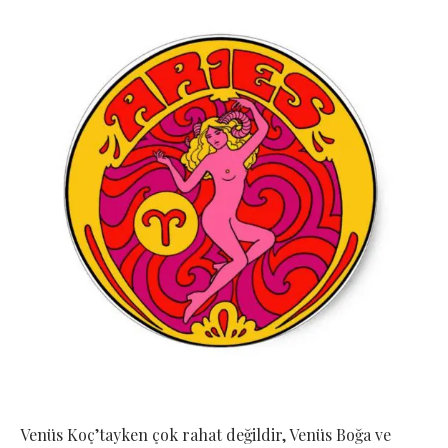
Venüs Koç’tayken çok rahat değildir, Venüs Boğa ve