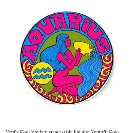
Venüs Kova’dayken sıradışı bir hal alır. Venüs’ü Kova