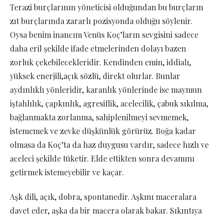
Terazi burçlarının yöneticisi olduğundan bu burçların
zıt burçlarında zararlı pozisyonda olduğu söylenir.
Oysa benim inancım Venüs Koç’ların sevgisini sadece
daha eril şekilde ifade etmelerinden dolayı bazen
zorluk çekebilecekleridir. Kendinden emin, iddialı,
yüksek enerjili,açık sözlü, direkt olurlar. Bunlar
aydınlıklı yönleridir, karanlık yönlerinde ise maymun
iştahlılık, çapkınlık, agresiflik, acelecilik, çabuk sıkılma,
bağlanmakta zorlanma, sahiplenilmeyi sevmemek,
istememek ve zevke düşkünlük görürüz. Boğa kadar
olmasa da Koç’ta da haz duygusu vardır, sadece hızlı ve
aceleci şekilde tüketir. Elde ettikten sonra devamını
getirmek istemeyebilir ve kaçar.
Aşk dili, açık, dobra, spontanedir. Aşkını maceralara
davet eder, aşka da bir macera olarak bakar. Sıkıntıya