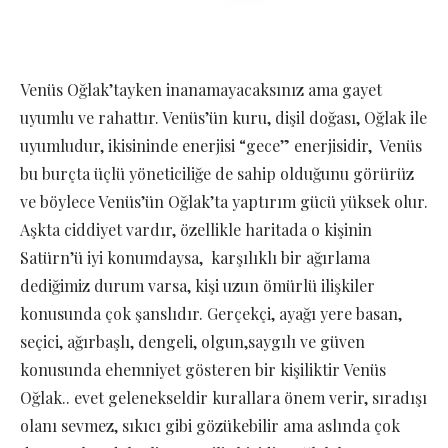
Venüs Oğlak’tayken inanamayacaksınız ama gayet
uyumlu ve rahattır. Venüs’ün kuru, dişil doğası, Oğlak ile
uyumludur, ikisininde enerjisi “gece” enerjisidir, Venüs
bu burçta üçlü yöneticiliğe de sahip olduğunu görürüz
ve böylece Venüs’ün Oğlak’ta yaptırım gücü yüksek olur.
Aşkta ciddiyet vardır, özellikle haritada o kişinin
Satürn’ü iyi konumdaysa, karşılıklı bir ağırlama
dediğimiz durum varsa, kişi uzun ömürlü ilişkiler
konusunda çok şanslıdır. Gerçekçi, ayağı yere basan,
seçici, ağırbaşlı, dengeli, olgun,saygılı ve güven
konusunda ehemniyet gösteren bir kişiliktir Venüs
Oğlak.. evet gelenekseldir kurallara önem verir, sıradışı
olanı sevmez, sıkıcı gibi gözükebilir ama aslında çok