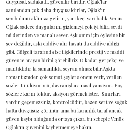
duygusal, sadakatli, güvenilir biridir. Oğlak’lar
sanılandan çok daha duygusaldırlar, Oğlak’ın
sembolünü aklınıza getirin, yarı keçi yarı balık. Venüs
Oğlak sadece duygularını gizlemeyi çok iyi bilir, sevdi
mi derinden ve manalı sever. Aşk onun için öylesine bir
şey değildir, aşkı ciddiye alır hayatı da ciddiye aldığı
gibi. Gölgeli tarafında ise ilişkilerinde prestij ve maddi
güvence arayan birini görebiliriz. O kadar gerçekçi ve
mantıklıdır ki samanlıkta seyran olmaz bilir.Aşkta
romantizmden çok somut şeylere önem verir, verilen
sözler tutuluyor mu, davranışlara nasıl yansıyor.. Boş
sözlere karnı toktur, aksiyon görmek ister. Sınırları
vardır geçemezsiniz, kontrolcüdür, bazen sert ve soğuk
hatta duygusuz görünür ama bu karanlık taraf ancak
güven kaybı olduğunda ortaya çıkar, bu sebeple Venüs
Oğlak’ın güvenini kaybetmemeye bakın.