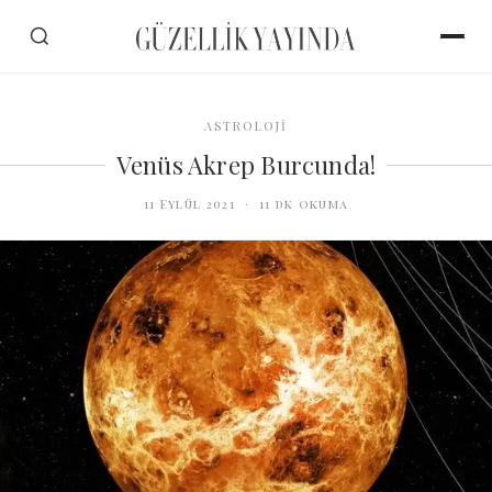
ASTROLOJİ
Venüs Akrep Burcunda!
11 Eylül 2021
·
11
dk okuma