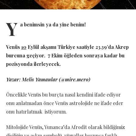
Y
a benimsin ya da yine benim!
Venüs
1
0
Eylül akşamı Türkiye saatiyle 23.39’da Akrep
burcuna geçiyor. 7 Ekim öğleden sonraya kadar bu
pozisyonda ilerleyecek.
Yazar: Melis Yamanlar (@mire.mero)
Öncelikle Venüs bu burçta nasıl kendini ifade ediyor
onu anlatmadan önce Venüs astrolojide ne ifade eder
onu hatırlatmak istiyorum.
Mitolojide Venüs, Yunanca’da Afrodit olarak bildiğimiz
dişiliğin ve aşkın sembolü, yüzyıllar boyunca farklı