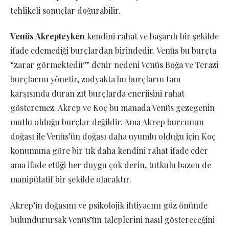
tehlikeli sonuçlar doğurabilir.
Venüs Akrepteyken
kendini rahat ve başarılı bir şekilde
ifade edemediği burçlardan birindedir. Venüs bu burçta
“zarar görmektedir” denir nedeni Venüs Boğa ve Terazi
burçlarını yönetir, zodyakta bu burçların tam
karşısında duran zıt burçlarda enerjisini rahat
gösteremez. Akrep ve Koç bu manada Venüs gezegenin
mutlu olduğu burçlar değildir. Ama Akrep burcunun
doğası ile Venüs’ün doğası daha uyumlu olduğu için Koç
konumuna göre bir tık daha kendini rahat ifade eder
ama ifade ettiği her duygu çok derin, tutkulu bazen de
manipülatif bir şekilde olacaktır.
Akrep’in doğasını ve psikolojik ihtiyacını göz önünde
bulundurursak Venüs’ün taleplerini nasıl göstereceğini