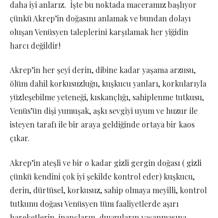
daha iyi anlarız. İşte bu noktada maceramız başlıyor
çünkü Akrep’in doğasını anlamak ve bundan dolayı
oluşan Venüsyen taleplerini karşılamak her yiğidin
harcı değildir!
Akrep’in her şeyi derin, dibine kadar yaşama arzusu,
ölüm dahil korkusuzluğu, kuşkucu yanları, korkularıyla
yüzleşebilme yeteneği, kıskançlığı, sahiplenme tutkusu,
Venüs’ün dişi yumuşak, aşkı sevgiyi uyum ve huzur ile
isteyen tarafı ile bir araya geldiğinde ortaya bir kaos
çıkar.
Akrep’in ateşli ve bir o kadar gizli gergin doğası ( gizli
çünkü kendini çok iyi şekilde kontrol eder) kuşkucu,
derin, dürtüsel, korkusuz, sahip olmaya meyilli, kontrol
tutkunu doğası Venüsyen tüm faaliyetlerde aşırı
hareketlerin, inançların, duyguların yaşanmasına