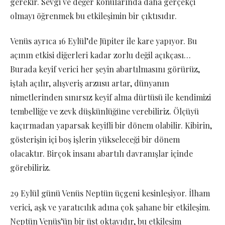
gerekir. Sevgi ve değer konularında daha gerçekçi
olmayı öğrenmek bu etkileşimin bir çıktısıdır.
Venüs ayrıca 16 Eylül’de Jüpiter ile kare yapıyor. Bu
açının etkisi diğerleri kadar zorlu değil açıkçası…
Burada keyif verici her şeyin abartılmasını görürüz,
iştah açılır, alışveriş arzusu artar, dünyanın
nimetlerinden sınırsız keyif alma dürtüsü ile kendimizi
tembelliğe ve zevk düşkünlüğüne verebiliriz. Ölçüyü
kaçırmadan yaparsak keyifli bir dönem olabilir. Kibirin,
gösterişin içi boş işlerin yükseleceği bir dönem
olacaktır. Birçok insanı abartılı davranışlar içinde
görebiliriz.
29 Eylül günü Venüs Neptün üçgeni kesinleşiyor. İlham
verici, aşk ve yaratıcılık adına çok şahane bir etkileşim.
Neptün Venüs’ün bir üst oktavıdır, bu etkileşim