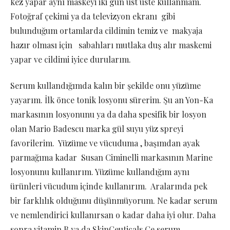
kez yapar aynı maskeyi iki gün üst üste kullanmam.
Fotoğraf çekimi ya da televizyon ekranı gibi
bulunduğum ortamlarda cildimin temiz ve makyaja
hazır olması için sabahları mutlaka duş alır maskemi
yapar ve cildimi iyice durularım.
Serum kullandığımda kalın bir şekilde onu yüzüme
yayarım. İlk önce tonik losyonu sürerim. Şu an Yon-Ka
markasının losyonunu ya da daha spesifik bir losyon
olan Mario Badescu marka gül suyu yüz spreyi
favorilerim. Yüzüme ve vücuduma , başımdan ayak
parmağıma kadar Susan Ciminelli markasının Marine
losyonunu kullanırım. Yüzüme kullandığım aynı
ürünleri vücudum içinde kullanırım. Aralarında pek
bir farklılık olduğunu düşünmüyorum. Ne kadar serum
ve nemlendirici kullanırsan o kadar daha iyi olur. Daha
sonra vitamin B ya da SkinCeuticals Ce serum