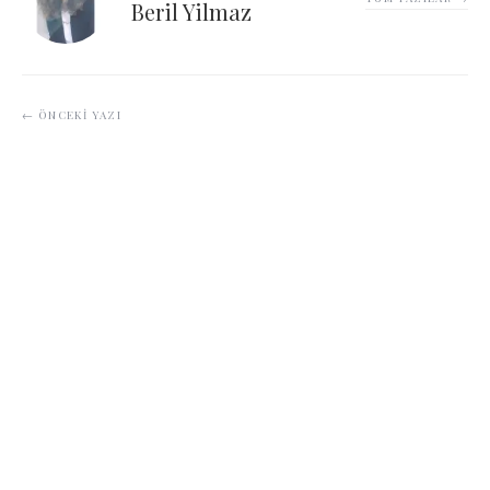
Beril Yilmaz
← ÖNCEKI YAZI
Yeni Lüksün Adı: Frugal Chic
BUNLARI DA OKUYUN