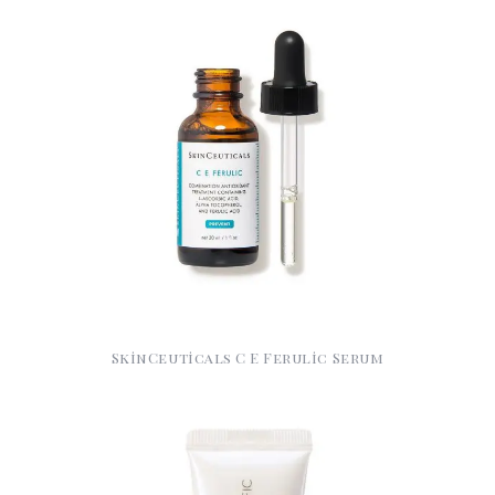
SkinCeuticals C E Ferulic Serum