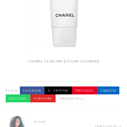
Chanel Le Blanck Foam Cleanser
PAYLAŞ:
FACEBOOK
X / TWITTER
PINTEREST
LINKEDIN
WHATSAPP
FLIPBOARD
LINK KOPYALA
YAZAN
TÜM YAZILAR →