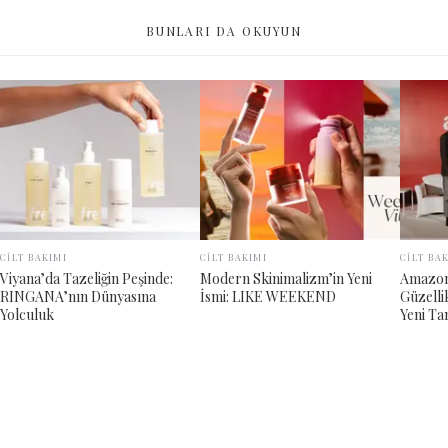
BUNLARI DA OKUYUN
CİLT BAKIMI
CİLT BAKIMI
CİLT BA
Viyana’da Tazeliğin Peşinde:
Modern Skinimalizm’in Yeni
Amazon 
RINGANA’nın Dünyasına
İsmi: LIKE WEEKEND
Güzelli
Yolculuk
Yeni Ta