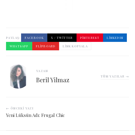
PAYLAŞ:
FACEBOOK
X / TWITTER
PINTEREST
LINKEDIN
WHATSAPP
FLIPBOARD
LINK KOPYALA
YAZAN
TÜM YAZILAR →
Beril Yilmaz
← ÖNCEKI YAZI
Yeni Lüksün Adı: Frugal Chic