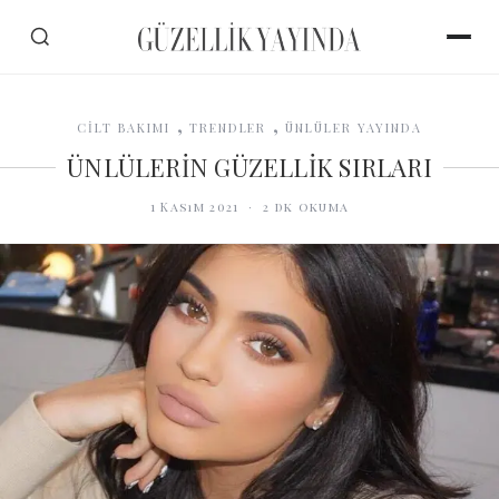
,
,
CİLT BAKIMI
TRENDLER
ÜNLÜLER YAYINDA
ÜNLÜLERİN GÜZELLİK SIRLARI
1 Kasım 2021
·
2
dk okuma