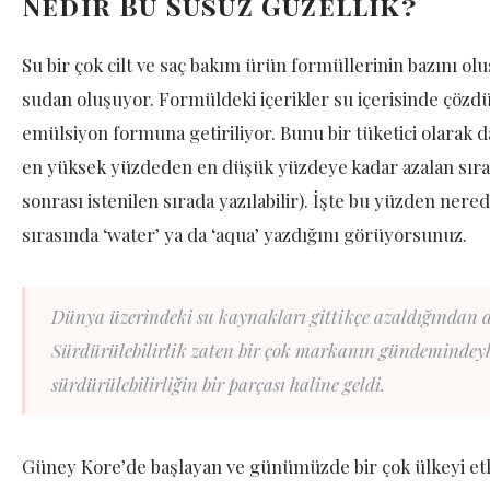
Nedir Bu Susuz Güzellik?
Su bir çok cilt ve saç bakım ürün formüllerinin bazını ol
sudan oluşuyor. Formüldeki içerikler su içerisinde çözdür
emülsiyon formuna getiriliyor. Bunu bir tüketici olarak 
en yüksek yüzdeden en düşük yüzdeye kadar azalan sıra
sonrası istenilen sırada yazılabilir). İşte bu yüzden nere
sırasında ‘water’ ya da ‘aqua’ yazdığını görüyorsunuz.
Dünya üzerindeki su kaynakları gittikçe azaldığından d
Sürdürülebilirlik zaten bir çok markanın gündemindey
sürdürülebilirliğin bir parçası haline geldi.
Güney Kore’de başlayan ve günümüzde bir çok ülkeyi etki