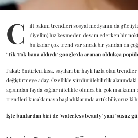
C
ilt bakım trendleri
sosyal medyanın
da gücüyle
diyelim) hız kesmeden devam ederken bir nokta
bu kadar çok trend var ancak bir yandan da ç
‘Tik Tok bana aldırdı’ google’da aranan oldukça popül
Fakat; ömürleri kısa, sayıları bir hayli fazla olan trendle
değiştirmeye aday. Özellikle sürdürülebilirlik alanındak
açısından fayda sağlar nitelikte olunca bir çok markanın d
trendleri kucaklamaya başladıklarında artık biliyoruz ki
İşte bunlardan biri de ‘waterless beauty’ yani ‘susuz güz