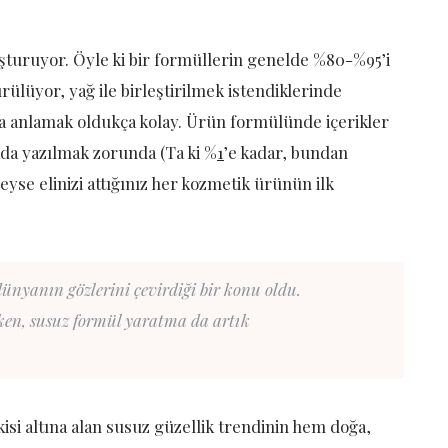
uşturuyor. Öyle ki bir formüllerin genelde %80-%95’i
ülüyor, yağ ile birleştirilmek istendiklerinde
da anlamak oldukça kolay. Ürün formülünde içerikler
da yazılmak zorunda (Ta ki %
1
’e kadar, bundan
deyse elinizi attığınız her kozmetik ürünün ilk
ünyanın gözlerini çevirdiği bir konu oldu.
ken, susuz formül yaratma da artık
si altına alan susuz güzellik trendinin hem doğa,