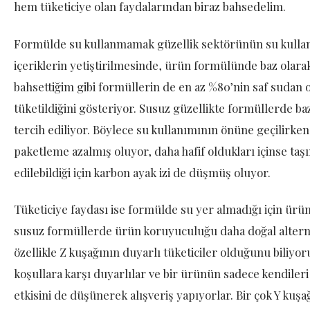
hem tüketiciye olan faydalarından biraz bahsedelim.
Formülde su kullanmamak güzellik sektörünün su kullan
içeriklerin yetiştirilmesinde, ürün formülünde baz olara
bahsettiğim gibi formüllerin de en az %80’nin saf sudan 
tüketildiğini gösteriyor. Susuz güzellikte formüllerde baz
tercih ediliyor. Böylece su kullanımının önüne geçilirke
paketleme azalmış oluyor, daha hafif oldukları içinse taş
edilebildiği için karbon ayak izi de düşmüş oluyor.
Tüketiciye faydası ise formülde su yer almadığı için ürün
susuz formüllerde ürün koruyuculuğu daha doğal alternat
özellikle Z kuşağının duyarlı tüketiciler olduğunu biliyoru
koşullara karşı duyarlılar ve bir ürünün sadece kendiler
etkisini de düşünerek alışveriş yapıyorlar. Bir çok Y kuş