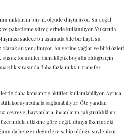
ım miktarını büyük ölçüde düşürüyor. Su doğal
k ve paketleme süreçlerinde kullanılıyor. Yukarıda
oluşması sadece bu aşamada bile bir hayli su
 olarak su yer almıyor. Su yerine yağlar ve bitki özleri
n, susuz formüller daha küçük boyutta olduğu için
ımacılık sırasında daha fazla miktar transfer
lerde daha konsantre aktifler kullanılabiliyor. Ayrıca
ifli koruyucularla sağlanabiliyor. Öte yandan
z; çevreye, hayvanlara, insanların çalıştırıldıkları
i üzerindeki etkisine göre değil, dünya üzerindeki
ağının da benzer değerlere sahip olduğu söyleniyor.