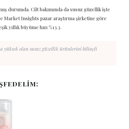
amış durumda. Cilt bakımında da susuz güzellik işte
Market Insights pazar araştırma şirketine göre
şik yıllık büyüme hızı %13.3.
a yüksek olan susuz güzellik ürünlerini bilinçli
şfedelim: