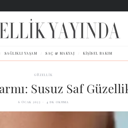
/
/
/
SAĞLIKLI YAŞAM
SAÇ & MAKYAJ
KIŞISEL BAKIM
GÜZELLİK
armı: Susuz Saf Güzelli
6 Ocak 2023
·
4
dk okuma