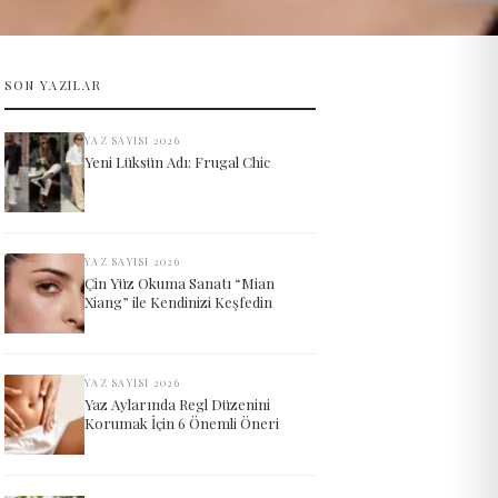
SON YAZILAR
YAZ SAYISI 2026
Yeni Lüksün Adı: Frugal Chic
YAZ SAYISI 2026
Çin Yüz Okuma Sanatı “Mian
Xiang” ile Kendinizi Keşfedin
YAZ SAYISI 2026
Yaz Aylarında Regl Düzenini
Korumak İçin 6 Önemli Öneri