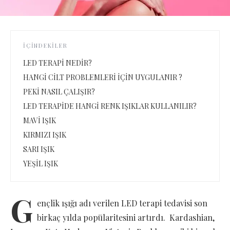
İÇINDEKILER
LED TERAPİ NEDİR?
HANGİ CİLT PROBLEMLERİ İÇİN UYGULANIR ?
PEKİ NASIL ÇALIŞIR?
LED TERAPİDE HANGİ RENK IŞIKLAR KULLANILIR?
MAVİ IŞIK
KIRMIZI IŞIK
SARI IŞIK
YEŞİL IŞIK
G
ençlik ışığı adı verilen LED terapi tedavisi son
birkaç yılda popülaritesini artırdı. Kardashian,