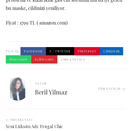
bu maske, cildinizi yeniliyor.
Fiyat : 1799 TL ( amazon.com)
PAYLAŞ:
FACEBOOK
X / TWITTER
PINTEREST
LINKEDIN
WHATSAPP
FLIPBOARD
LINK KOPYALA
YAZAN
TÜM YAZILAR →
Beril Yilmaz
← ÖNCEKI YAZI
Yeni Lüksün Adı: Frugal Chic