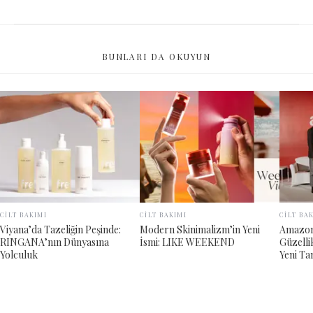
BUNLARI DA OKUYUN
CİLT BAKIMI
CİLT BAKIMI
CİLT BA
Viyana’da Tazeliğin Peşinde:
Modern Skinimalizm’in Yeni
Amazon 
RINGANA’nın Dünyasına
İsmi: LIKE WEEKEND
Güzelli
Yolculuk
Yeni Ta