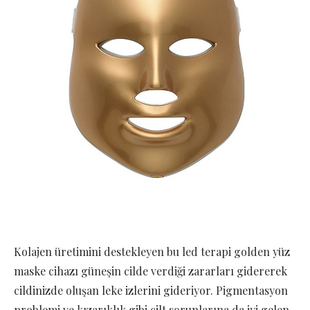
Kolajen üretimini destekleyen bu led terapi golden yüz
maske cihazı güneşin cilde verdiği zararları gidererek
cildinizde oluşan leke izlerini gideriyor. Pigmentasyon
problemi ve kızarıklık gibi cilt sorunlarına da iyi gelen