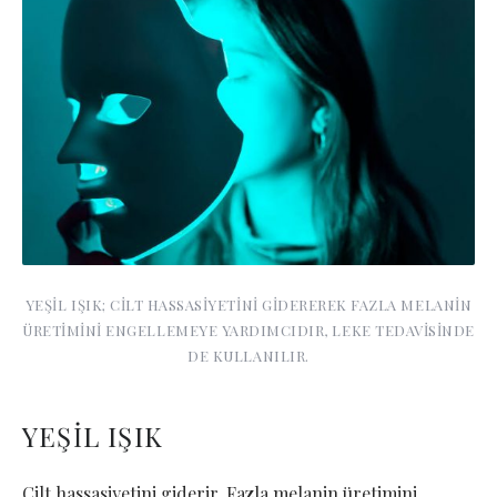
YEŞİL IŞIK; CİLT HASSASİYETİNİ GİDEREREK FAZLA MELANİN
ÜRETİMİNİ ENGELLEMEYE YARDIMCIDIR, LEKE TEDAVİSİNDE
DE KULLANILIR.
YEŞİL IŞIK
Cilt hassasiyetini giderir. Fazla melanin üretimini