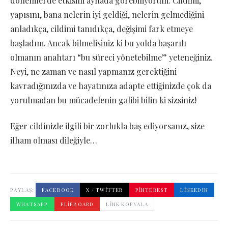
dönemlerde etkisini aynada görebiliyorum. Cildimi,
yapısını, bana nelerin iyi geldiği, nelerin gelmediğini
anladıkça, cildimi tanıdıkça, değişimi fark etmeye
başladım. Ancak bilmelisiniz ki bu yolda başarılı
olmanın anahtarı “bu süreci yönetebilme” yeteneğiniz.
Neyi, ne zaman ve nasıl yapmanız gerektiğini
kavradığınızda ve hayatınıza adapte ettiğinizde çok da
yorulmadan bu mücadelenin galibi bilin ki sizsiniz!
Eğer cildinizle ilgili bir zorlukla baş ediyorsanız, size
ilham olması dileğiyle…
PAYLAŞ:
FACEBOOK
X / TWITTER
PINTEREST
LINKEDIN
WHATSAPP
FLIPBOARD
LINK KOPYALA