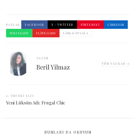
PAYLAŞ:
FACEBOOK
X / TWITTER
PINTEREST
LINKEDIN
WHATSAPP
FLIPBOARD
LINK KOPYALA
YAZAN
TÜM YAZILAR →
Beril Yilmaz
← ÖNCEKI YAZI
Yeni Lüksün Adı: Frugal Chic
BUNLARI DA OKUYUN