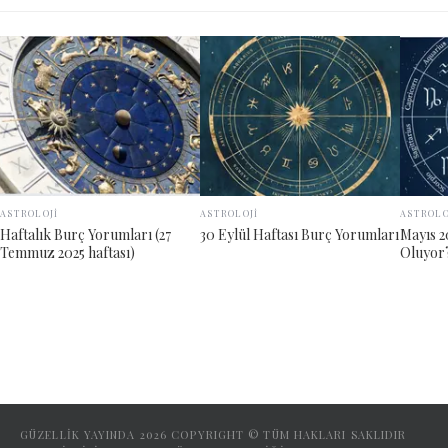
ASTROLOJİ
ASTROLOJİ
ASTROLO
Haftalık Burç Yorumları (27
30 Eylül Haftası Burç Yorumları
Mayıs 2
Temmuz 2025 haftası)
Oluyor
GÜZELLİK YAYINDA
2026
COPYRIGHT © TÜM HAKLARI SAKLIDIR