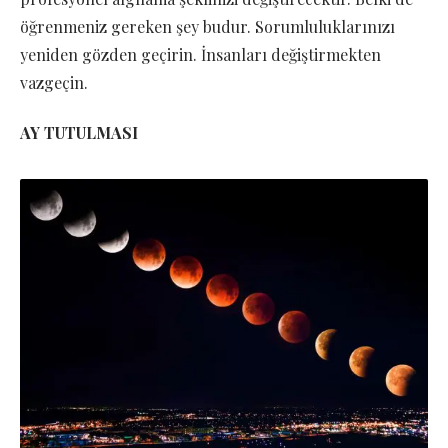
öğrenmeniz gereken şey budur. Sorumluluklarınızı
yeniden gözden geçirin. İnsanları değiştirmekten
vazgeçin.
AY TUTULMASI