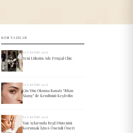
SON YAZILAR
YAZ SAYISI 2026
Yeni Lüksün Adı: Frugal Chic
YAZ SAYISI 2026
Çin Yüz Okuma Sanatı “Mian
Xiang” ile Kendinizi Keşfedin
YAZ SAYISI 2026
Yaz Aylarında Regl Düzenini
Korumak İçin 6 Önemli Öneri