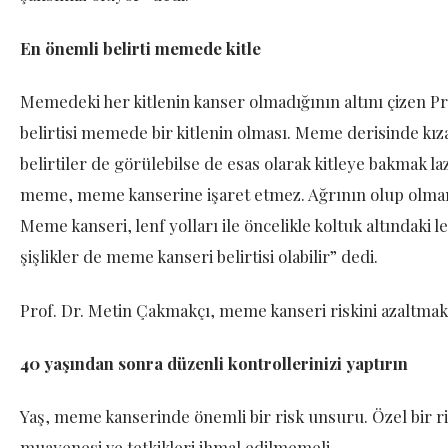
En önemli belirti memede kitle
Memedeki her kitlenin kanser olmadığının altını çizen 
belirtisi memede bir kitlenin olması. Meme derisinde kız
belirtiler de görülebilse de esas olarak kitleye bakmak lazı
meme, meme kanserine işaret etmez. Ağrının olup olmama
Meme kanseri, lenf yolları ile öncelikle koltuk altındaki le
şişlikler de meme kanseri belirtisi olabilir” dedi.
Prof. Dr. Metin Çakmakçı, meme kanseri riskini azaltmak
40 yaşından sonra düzenli kontrollerinizi yaptırın
Yaş, meme kanserinde önemli bir risk unsuru. Özel bir r
muayenesi ve tetkikleri ihmal edilmemeli.