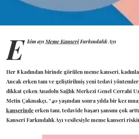
E
kim ayı
Meme Kanseri
Farkındalık Ayı
Her 8 kadından birinde görülen meme kanseri, kadınlar
Ancak erken tanı ve geliştirilmiş yeni tedavi yöntemler
dikkat çeken Anadolu Sağlık Merkezi Genel Cerrahi Uz
Metin Çakmakçı, “40 yaşından sonra yılda bir kez muay
kanserinde
erken tanı, tedavide başarı şansını çok ar
Kanseri Farkındalık Ayı vesilesiyle meme kanseri riskin