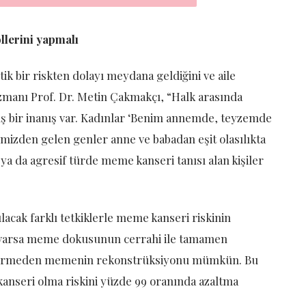
llerini yapmalı
ik bir riskten dolayı meydana geldiğini ve aile
manı Prof. Dr. Metin Çakmakçı, “Halk arasında
nlış bir inanış var. Kadınlar ‘Benim annemde, teyzemde
izden gelen genler anne ve babadan eşit olasılıkta
ya da agresif türde meme kanseri tanısı alan kişiler
lacak farklı tetkiklerle meme kanseri riskinin
sk varsa meme dokusunun cerrahi ile tamamen
leştirmeden memenin rekonstrüksiyonu mümkün. Bu
nseri olma riskini yüzde 99 oranında azaltma