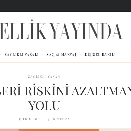
/
/
/
SAĞLIKLI YAŞAM
SAÇ & MAKYAJ
KIŞISEL BAKIM
SAĞLIKLI YAŞAM
Rİ RİSKİNİ AZALTMAN
YOLU
13 Ekim 2021
·
4
dk okuma