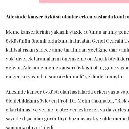
Ailesinde kanser öyküsü olanlar erken yaşlarda kontro
Meme kanserlerinin yaklaşık yüzde
1
0
’unun artmış genet
öyküsünün önemli olduğunu hatırlatan Genel Cerrahi Uz
kalıtsal riskin sadece anne tarafından geçtiğine dair ya
yok’ diyerek taramalarını önemsemiyor. Ancak büyüklerim
geliyor. Ailesinde meme kanseri öyküsü olan, genç yaşta 
en geç 40 yaşından sonra izlenmeli” şeklinde konuştu.
Ailesinde kanser öyküsü olan hastalarda erken yaşta yapı
ölçülebildiğini söyleyen Prof. Dr. Metin Çakmakçı, “Ri
çıkartılması ve yerine protez yerleştirerek ya da yer
sayede dışarıdan görüntüyü bozmayacak şekilde meme ka
şansımız oluyor” dedi.