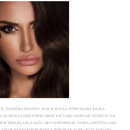
u, Yaemina Beauty aracılığıyla dünyadaki başka
mı globalleşme sürecinde sağlam adımlar atabilecek
en insanlarla bağlantı kurarken, farklı ihtiyaçları
lanan herkesin benimle birlikte şarkı söylediğini,