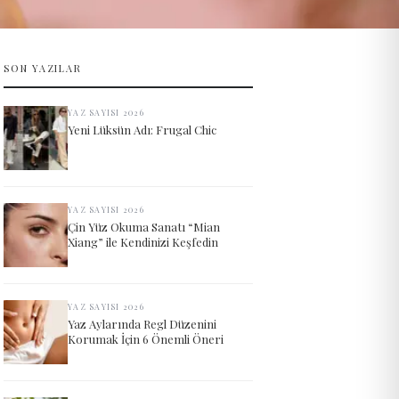
SON YAZILAR
YAZ SAYISI 2026
Yeni Lüksün Adı: Frugal Chic
YAZ SAYISI 2026
Çin Yüz Okuma Sanatı “Mian
Xiang” ile Kendinizi Keşfedin
YAZ SAYISI 2026
Yaz Aylarında Regl Düzenini
Korumak İçin 6 Önemli Öneri