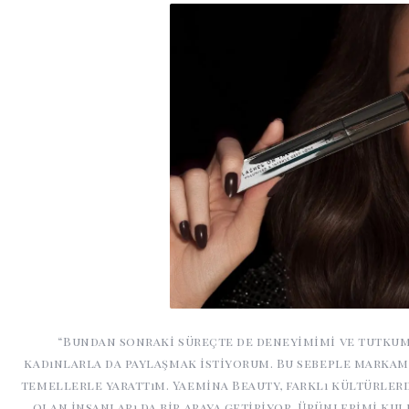
“Bundan sonraki süreçte de deneyimimi ve tutkum
kadınlarla da paylaşmak istiyorum. Bu sebeple marka
temellerle yarattım. Yaemina Beauty, farklı kültürlerd
olan insanları da bir araya getiriyor. Ürünlerimi kul