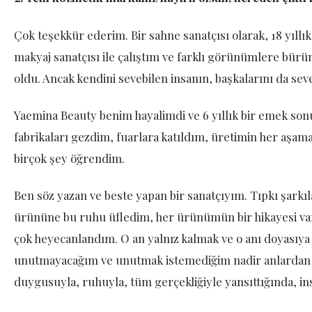
Çok teşekkür ederim. Bir sahne sanatçısı olarak, 18 yıll
makyaj sanatçısı ile çalıştım ve farklı görünümlere bü
oldu. Ancak kendini sevebilen insanın, başkalarını da se
Yaemina Beauty benim hayalimdi ve 6 yıllık bir emek so
fabrikaları gezdim, fuarlara katıldım, üretimin her aşama
birçok şey öğrendim.
Ben söz yazan ve beste yapan bir sanatçıyım. Tıpkı şarkı
ürününe bu ruhu üfledim, her ürünümün bir hikayesi var
çok heyecanlandım. O an yalnız kalmak ve o anı doyasıy
unutmayacağım ve unutmak istemediğim nadir anlardan bir
duygusuyla, ruhuyla, tüm gerçekliğiyle yansıttığında, ins