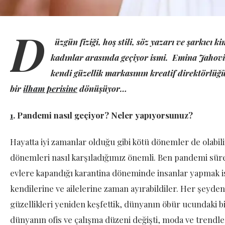
D
üzgün fiziği, hoş stili, söz yazarı ve şarkıcı 
kadınlar arasında geçiyor ismi. Emina Jahovic
kendi güzellik markasının kreatif direktörlü
bir
ilham perisine
dönüşüyor…
1
.
Pandemi nasıl geçiyor? Neler yapıyorsunuz?
Hayatta iyi zamanlar olduğu gibi kötü dönemler de olabil
dönemleri nasıl karşıladığımız önemli. Ben pandemi sü
evlere kapandığı karantina döneminde insanlar yapmak is
kendilerine ve ailelerine zaman ayırabildiler. Her şeyde
güzellikleri yeniden keşfettik, dünyanın öbür ucundaki b
dünyanın ofis ve çalışma düzeni değişti, moda ve trendl