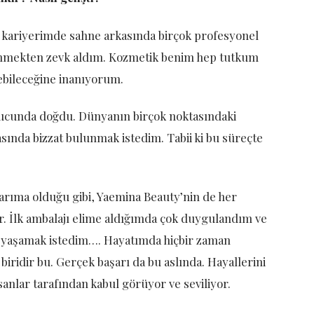
ık kariyerimde sahne arkasında birçok profesyonel
rünmekten zevk aldım. Kozmetik benim hep tutkum
vebileceğine inanıyorum.
nucunda doğdu. Dünyanın birçok noktasındaki
sında bizzat bulunmak istedim. Tabii ki bu süreçte
larıma olduğu gibi, Yaemina Beauty’nin de her
. İlk ambalajı elime aldığımda çok duygulandım ve
a yaşamak istedim…. Hayatımda hiçbir zaman
idir bu. Gerçek başarı da bu aslında. Hayallerini
anlar tarafından kabul görüyor ve seviliyor.