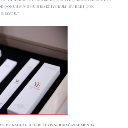
ilde dokunduğumu hissediyorum. Bu beni çok
dırıyor.”
ye’de sadece belirli Boyner mağazalarında,