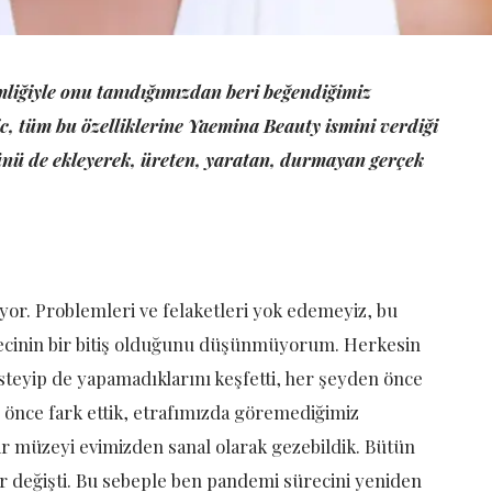
kimliğiyle onu tanıdığımızdan beri beğendiğimiz
, tüm bu özelliklerine Yaemina Beauty ismini verdiği
ğünü de ekleyerek, üreten, yaratan, durmayan gerçek
iyor. Problemleri ve felaketleri yok edemeyiz, bu
recinin bir bitiş olduğunu düşünmüyorum. Herkesin
teyip de yapamadıklarını keşfetti, her şeyden önce
n önce fark ettik, etrafımızda göremediğimiz
ir müzeyi evimizden sanal olarak gezebildik. Bütün
er değişti. Bu sebeple ben pandemi sürecini yeniden