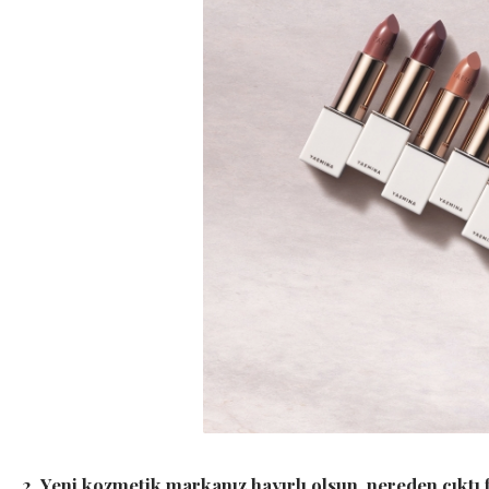
2.
Yeni kozmetik markanız hayırlı olsun, nereden çıktı fi