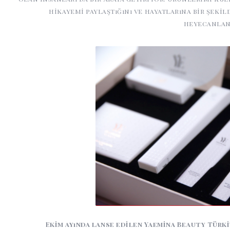
hikayemi paylaştığını ve hayatlarına bir şek
heyecanlan
Ekim ayında lanse edilen Yaemina Beauty Türki