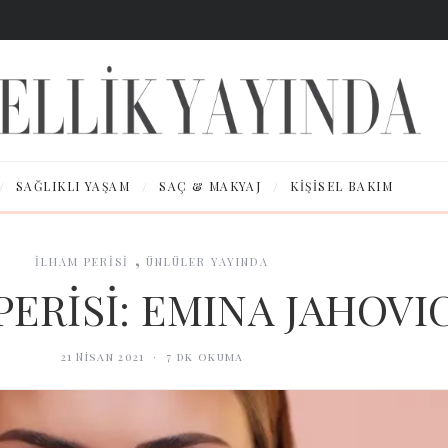
/
/
/
SAĞLIKLI YAŞAM
SAÇ & MAKYAJ
KIŞISEL BAKIM
,
İLHAM PERİSİ
ÜNLÜLER YAYINDA
PERİSİ: EMINA JAHOVI
21 Nisan 2021
·
7
dk okuma