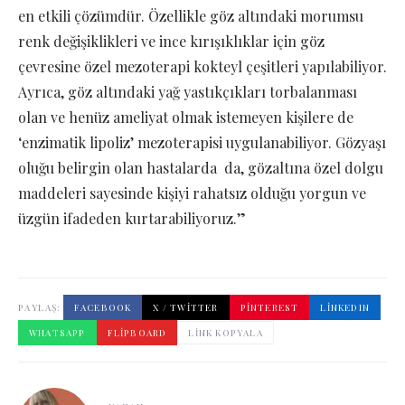
en etkili çözümdür. Özellikle göz altındaki morumsu
renk değişiklikleri ve ince kırışıklıklar için göz
çevresine özel mezoterapi kokteyl çeşitleri yapılabiliyor.
Ayrıca, göz altındaki yağ yastıkçıkları torbalanması
olan ve henüz ameliyat olmak istemeyen kişilere de
‘enzimatik lipoliz’ mezoterapisi uygulanabiliyor. Gözyaşı
oluğu belirgin olan hastalarda da, gözaltına özel dolgu
maddeleri sayesinde kişiyi rahatsız olduğu yorgun ve
üzgün ifadeden kurtarabiliyoruz.”
PAYLAŞ:
FACEBOOK
X / TWITTER
PINTEREST
LINKEDIN
WHATSAPP
FLIPBOARD
LINK KOPYALA