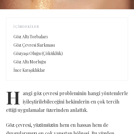
İÇINDEKILER
Göz Altı Torbaları
Göz Çevresi Sarkması
Gözyaşı Oluğu (Çöküklük)
Göz Altı Morluğu
İnce Kırışıklıklar
H
angi göz çevresi probleminin hangi yöntemlerle
iyileştirilebileceğini hekimlerin en çok tercih
ettiği uygulamalar üzerinden anlattık.
Göz çevresi, yüzümüzün hem en hassas hem de
duygularımızı en çok yansıtan bölgesi. Bu yüzden