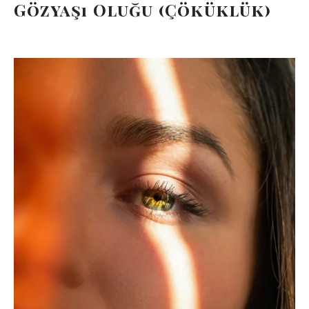
Gözyaşı Oluğu (Çöküklük)