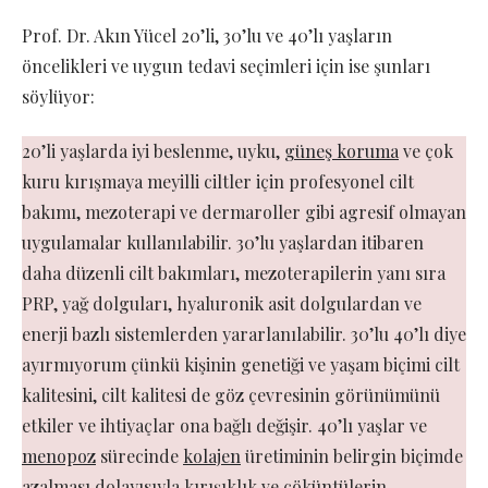
Prof. Dr. Akın Yücel 20’li, 30’lu ve 40’lı yaşların
öncelikleri ve uygun tedavi seçimleri için ise şunları
söylüyor:
20’li yaşlarda iyi beslenme, uyku,
güneş koruma
ve çok
kuru kırışmaya meyilli ciltler için profesyonel cilt
bakımı, mezoterapi ve dermaroller gibi agresif olmayan
uygulamalar kullanılabilir. 30’lu yaşlardan itibaren
daha düzenli cilt bakımları, mezoterapilerin yanı sıra
PRP, yağ dolguları, hyaluronik asit dolgulardan ve
enerji bazlı sistemlerden yararlanılabilir. 30’lu 40’lı diye
ayırmıyorum çünkü kişinin genetiği ve yaşam biçimi cilt
kalitesini, cilt kalitesi de göz çevresinin görünümünü
etkiler ve ihtiyaçlar ona bağlı değişir. 40’lı yaşlar ve
menopoz
sürecinde
kolajen
üretiminin belirgin biçimde
azalması dolayısıyla kırışıklık ve çöküntülerin