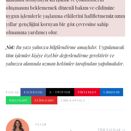
oluşmasını beklememek düzenli bakım ve cildimize
uygun işlemlerle yaşlanma etkilerini hafifletmemiz uzun
yıllar gençliğini koruyan bir göz çevresine sahip
olmamıza yardımcı olur.
Not:
Bu yazı yalnızca bilgilendirme amaçlıdır. Uygulanacak
tüm işlemler kişiye özel bir değerlendirme gerektirir ve
yalnızca alanında uzman hekimler tarafından yapılmalıdır.
PAYLAŞ:
FACEBOOK
X / TWITTER
PINTEREST
LINKEDIN
WHATSAPP
FLIPBOARD
LINK KOPYALA
YAZAN
TÜM YAZILAR →