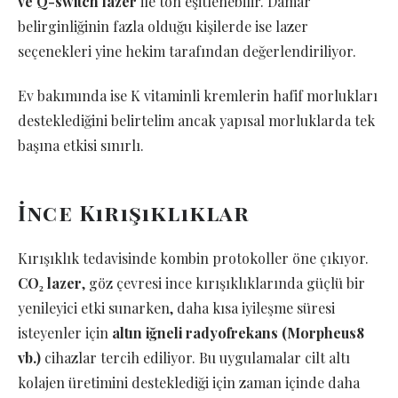
ve Q-switch lazer
ile ton eşitlenebilir. Damar
belirginliğinin fazla olduğu kişilerde ise lazer
seçenekleri yine hekim tarafından değerlendiriliyor.
Ev bakımında ise K vitaminli kremlerin hafif morlukları
desteklediğini belirtelim ancak yapısal morluklarda tek
başına etkisi sınırlı.
İnce Kırışıklıklar
Kırışıklık tedavisinde kombin protokoller öne çıkıyor.
CO₂ lazer
, göz çevresi ince kırışıklıklarında güçlü bir
yenileyici etki sunarken, daha kısa iyileşme süresi
isteyenler için
altın iğneli radyofrekans (Morpheus8
vb.)
cihazlar tercih ediliyor. Bu uygulamalar cilt altı
kolajen üretimini desteklediği için zaman içinde daha