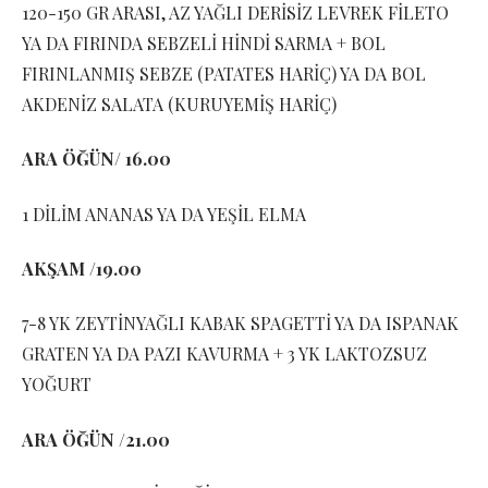
120-150 GR ARASI, AZ YAĞLI DERİSİZ LEVREK FİLETO
YA DA FIRINDA SEBZELİ HİNDİ SARMA + BOL
FIRINLANMIŞ SEBZE (PATATES HARİÇ) YA DA BOL
AKDENİZ SALATA (KURUYEMİŞ HARİÇ)
ARA ÖĞÜN/ 16.00
1 DİLİM ANANAS YA DA YEŞİL ELMA
AKŞAM /19.00
7-8 YK ZEYTİNYAĞLI KABAK SPAGETTİ YA DA ISPANAK
GRATEN YA DA PAZI KAVURMA + 3 YK LAKTOZSUZ
YOĞURT
ARA ÖĞÜN /21.00