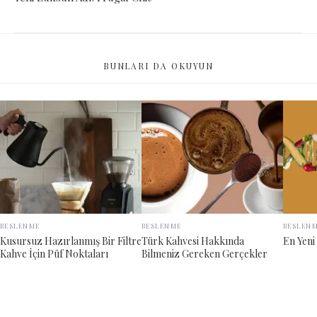
BUNLARI DA OKUYUN
BESLENME
BESLENME
BESLEN
Kusursuz Hazırlanmış Bir Filtre
Türk Kahvesi Hakkında
En Yeni
Kahve İçin Püf Noktaları
Bilmeniz Gereken Gerçekler