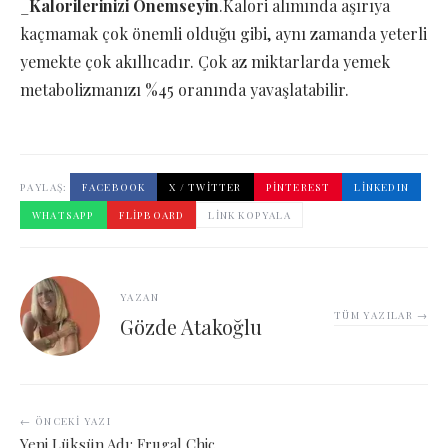
_
Kalorilerinizi Önemseyin
.Kalori alımında aşırıya
kaçmamak çok önemli olduğu gibi, aynı zamanda yeterli
yemekte çok akıllıcadır. Çok az miktarlarda yemek
metabolizmanızı %45 oranında yavaşlatabilir.
PAYLAŞ:
FACEBOOK
X / TWITTER
PINTEREST
LINKEDIN
WHATSAPP
FLIPBOARD
LINK KOPYALA
YAZAN
TÜM YAZILAR →
Gözde Atakoğlu
← ÖNCEKI YAZI
Yeni Lüksün Adı: Frugal Chic