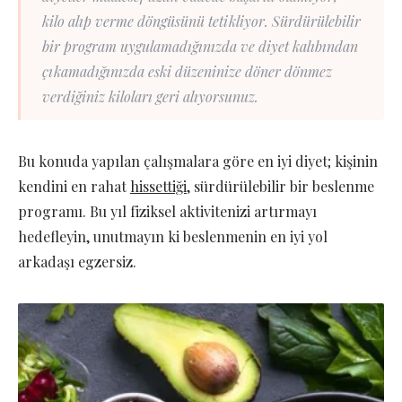
kilo alıp verme döngüsünü tetikliyor. Sürdürülebilir
bir program uygulamadığınızda ve diyet kalıbından
çıkamadığınızda eski düzeninize döner dönmez
verdiğiniz kiloları geri alıyorsunuz.
Bu konuda yapılan çalışmalara göre en iyi diyet; kişinin
kendini en rahat
hissettiği
, sürdürülebilir bir beslenme
programı. Bu yıl fiziksel aktivitenizi artırmayı
hedefleyin, unutmayın ki beslenmenin en iyi yol
arkadaşı egzersiz.