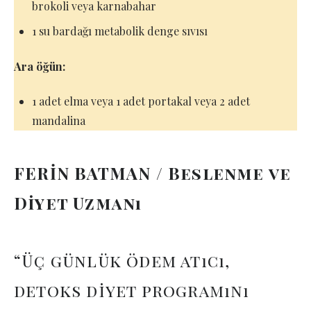
brokoli veya karnabahar
1 su bardağı metabolik denge sıvısı
Ara öğün:
1 adet elma veya 1 adet portakal veya 2 adet
mandalina
FERİN BATMAN / Beslenme ve
Diyet Uzmanı
“Üç günlük ödem atıcı,
detoks diyet programını