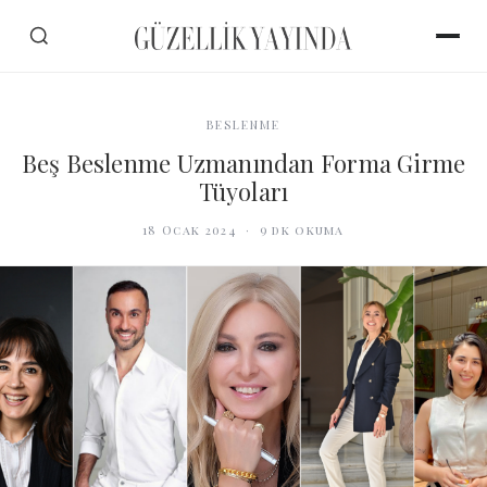
BESLENME
Beş Beslenme Uzmanından Forma Girme
Tüyoları
18 Ocak 2024
·
9
dk okuma