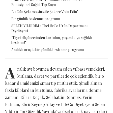
Fonksiyonel Sağlık Tıp Koçu
“21 Gün Şekersizsiniz ile Şekere Veda Edin”
Bir günlük beslenme programı
SELEN YILDIRIM / TheLifeCo Ürün Departmanı
Diyetisyeni
“Diyet düşüncesinden kurtulun, yaşam boyu sağlıklı
beslenin!”
Aralıklı oruçta bir günlük beslenme programı
A
ralık ayı boyunca devam eden yılbaşı yemekleri,
kutlama, davet ve partilerde çok eğlendik, bir o
kadar da midemizi şımartıp mutlu ettik. Şimdi alınan
fazla kilolardan kurtulma, fabrika ayarlarına dönme
zamanı. Dilara Koçak, Selahattin Dönmez, Ferin
Batman, Ebru Zeynep Altay ve LifeCo Diyetisyeni Selen
Yıldırım’ın Güzellik Yayında’ya özel olarak paylaştıkları