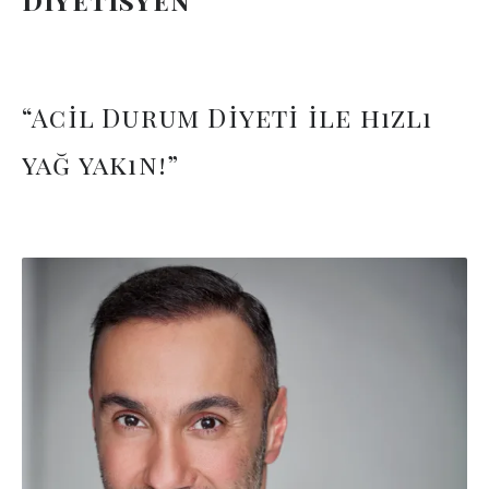
Diyetisyen
“Acil Durum Diyeti ile hızlı
yağ yakın!”