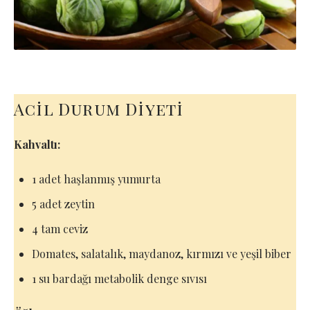
Acil Durum Diyeti
Kahvaltı:
1 adet haşlanmış yumurta
5 adet zeytin
4 tam ceviz
Domates, salatalık, maydanoz, kırmızı ve yeşil biber
1 su bardağı metabolik denge sıvısı