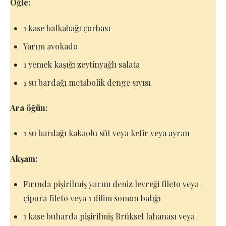
Öğle:
1 kase balkabağı çorbası
Yarım avokado
1 yemek kaşığı zeytinyağlı salata
1 su bardağı metabolik denge sıvısı
Ara öğün:
1 su bardağı kakaolu süt veya kefir veya ayran
Akşam:
Fırında pişirilmiş yarım deniz levreği fileto veya
çipura fileto veya 1 dilim somon balığı
1 kase buharda pişirilmiş Brüksel lahanası veya