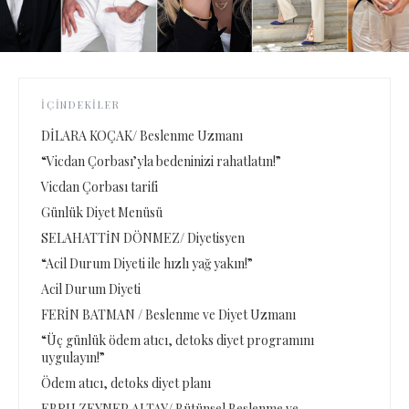
İÇINDEKILER
DİLARA KOÇAK/ Beslenme Uzmanı
“Vicdan Çorbası’yla bedeninizi rahatlatın!”
Vicdan Çorbası tarifi
Günlük Diyet Menüsü
SELAHATTİN DÖNMEZ/ Diyetisyen
“Acil Durum Diyeti ile hızlı yağ yakın!”
Acil Durum Diyeti
FERİN BATMAN / Beslenme ve Diyet Uzmanı
“Üç günlük ödem atıcı, detoks diyet programını
uygulayın!”
Ödem atıcı, detoks diyet planı
EBRU ZEYNEP ALTAY/ Bütünsel Beslenme ve