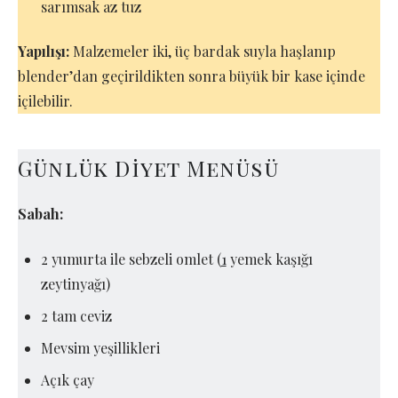
sarımsak az tuz
Yapılışı:
Malzemeler iki, üç bardak suyla haşlanıp
blender’dan geçirildikten sonra büyük bir kase içinde
içilebilir.
Günlük Diyet Menüsü
Sabah:
2 yumurta ile sebzeli omlet (
1
yemek kaşığı
zeytinyağı)
2 tam ceviz
Mevsim yeşillikleri
Açık çay