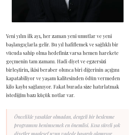
Yeni yılın ilk ayı, her zaman yeni umutlar ve yeni
başlangıçlarla gelir. Bu yıl hafiflemek ve sağlıklı bir
vücuda sahip olma hedefiniz varsa hemen harekete
geçmenin tam zamanı. Hadi diyet ve egzersizi
birleştirin, ikisi beraber olunca biri diğerinin açığını
kapatabiliyor ve yaşam kalitesinden ödün vermeden
kilo kaybı sağlanıyor. Fakat burada size hatırlatmak
istediğim bazı küçük notlar var.
Öncelikle yasaklar olmadan, dengeli bir beslenme
programını benimsemek en önemlisi. Kısa süreli şok
diyetler maalesef uzun vadede başarılı olamıyor,