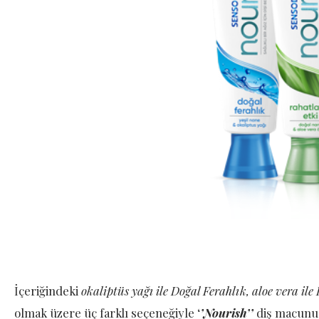
İçeriğindeki
okaliptüs yağı ile Doğal Ferahlık, aloe vera ile 
olmak üzere üç farklı seçeneğiyle ‘
’Nourish’’
diş macunu 