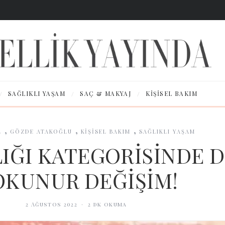
/
/
/
SAĞLIKLI YAŞAM
SAÇ & MAKYAJ
KIŞISEL BAKIM
,
,
,
L
GÖZDE ATAKOĞLU
KİŞİSEL BAKIM
SAĞLIKLI YAŞAM
LIĞI KATEGORİSİNDE D
OKUNUR DEĞİŞİM!
2 Ağustos 2022
·
2
dk okuma