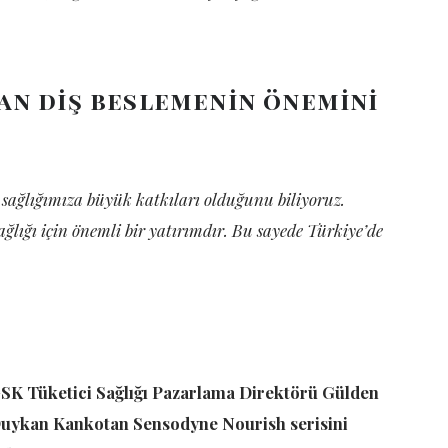
an diş beslemenin önemini
l sağlığımıza büyük katkıları olduğunu biliyoruz.
sağlığı için önemli bir yatırımdır. Bu sayede Türkiye’de
SK Tüketici Sağlığı Pazarlama Direktörü Gülden
uykan Kankotan Sensodyne Nourish serisini