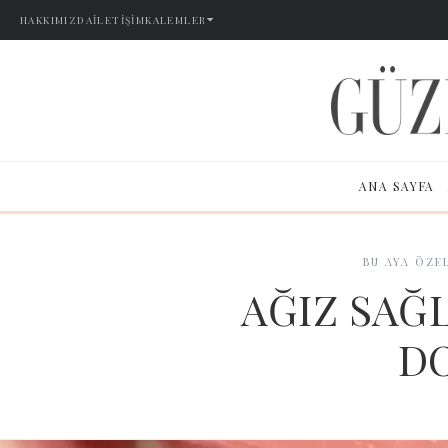
HAKKIMIZDA
İLETIŞIM
KALEMLER
ANA SAYFA
BU AYA ÖZE
AĞIZ SAĞ
D