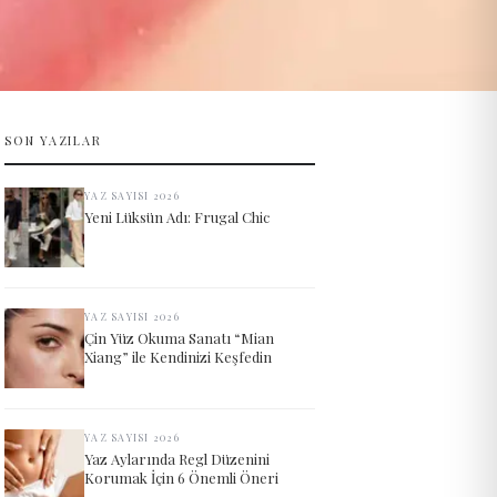
SON YAZILAR
YAZ SAYISI 2026
Yeni Lüksün Adı: Frugal Chic
YAZ SAYISI 2026
Çin Yüz Okuma Sanatı “Mian
Xiang” ile Kendinizi Keşfedin
YAZ SAYISI 2026
Yaz Aylarında Regl Düzenini
Korumak İçin 6 Önemli Öneri