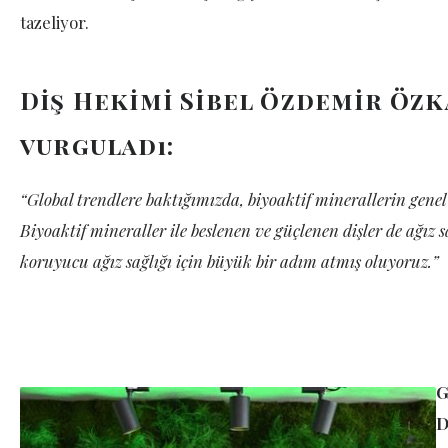
tazeliyor.
Diş Hekimi Sibel Özdemir Özk
vurguladı:
“Global trendlere baktığımızda, biyoaktif minerallerin gene
Biyoaktif mineraller ile beslenen ve güçlenen dişler de ağız 
koruyucu ağız sağlığı için büyük bir adım atmış oluyoruz.”
G
D