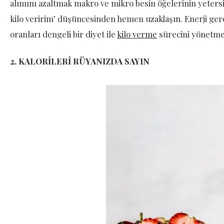
alımını azaltmak makro ve mikro besin öğelerinin yeters
kilo veririm’ düşüncesinden hemen uzaklaşın. Enerji ger
oranları dengeli bir diyet ile
kilo verme
sürecini yönetmel
2. KALORİLERİ RÜYANIZDA SAYIN