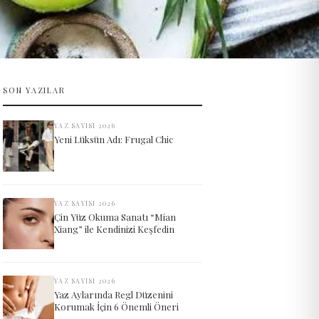
SON YAZILAR
YAZ SAYISI 2026
Yeni Lüksün Adı: Frugal Chic
YAZ SAYISI 2026
Çin Yüz Okuma Sanatı “Mian
Xiang” ile Kendinizi Keşfedin
YAZ SAYISI 2026
Yaz Aylarında Regl Düzenini
Korumak İçin 6 Önemli Öneri