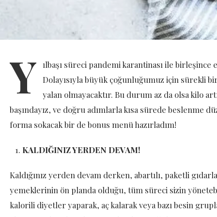
Y
ılbaşı süreci pandemi karantinası ile birleşince e
Dolayısıyla büyük çoğunluğumuz için sürekli bir
yalan olmayacaktır. Bu durum az da olsa kilo art
başındayız, ve doğru adımlarla kısa sürede beslenme düzen
forma sokacak bir de bonus menü hazırladım!
KALDIĞINIZ YERDEN DEVAM!
Kaldığınız yerden devam derken, abartılı, paketli gıda
yemeklerinin ön planda olduğu, tüm süreci sizin yönete
kalorili diyetler yaparak, aç kalarak veya bazı besin g