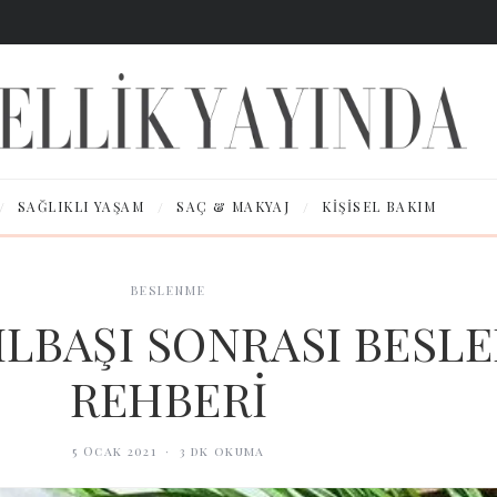
/
/
/
SAĞLIKLI YAŞAM
SAÇ & MAKYAJ
KIŞISEL BAKIM
BESLENME
YILBAŞI SONRASI BESL
REHBERİ
5 Ocak 2021
·
3
dk okuma