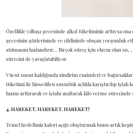
Özellikle yılbaşı gecesinde alkol tüketiminiz arttıysa ona ç
gecesinin gözlerinizde ve cildinizde oluşan yorgunluk etki
atılmasını hızlandırır… Birçok süreç için elzem olan su, 
sürecini de yavaşlatabiliyor.
Vücut susuz kaldığında sindirim enzimleri ve bağırsaklar 
tüketimi ile hissedilen susuzluk açlıkla karıştırılıp iştah
hızını arttırarak ve iştahı azaltarak kilo verme sürecinde 
4. HAREKET, HAREKET, HAREKET!
Temel hedefimiz kalori açığı oluşturmak bunu artık hepim