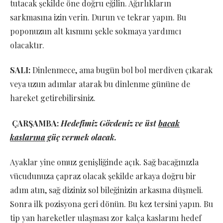
tutacak şekilde öne doğru eğilin. Ağırlıkların
sarkmasına izin verin. Durun ve tekrar yapın. Bu
poponuzun alt kısmını şekle sokmaya yardımcı
olacaktır.
SALI:
Dinlenmece, ama bugün bol bol merdiven çıkarak
veya uzun adımlar atarak bu dinlenme gününe de
hareket getirebilirsiniz.
ÇARŞAMBA:
Hedefimiz Gövdeniz ve üst
bacak
kaslarına
güç vermek olacak.
Ayaklar yine omuz genişliğinde açık. Sağ bacağınızla
vücudunuza çapraz olacak şekilde arkaya doğru bir
adım atın, sağ diziniz sol bileğinizin arkasına düşmeli.
Sonra ilk pozisyona geri dönün. Bu kez tersini yapın. Bu
tip yan hareketler ulaşması zor kalça kaslarını hedef