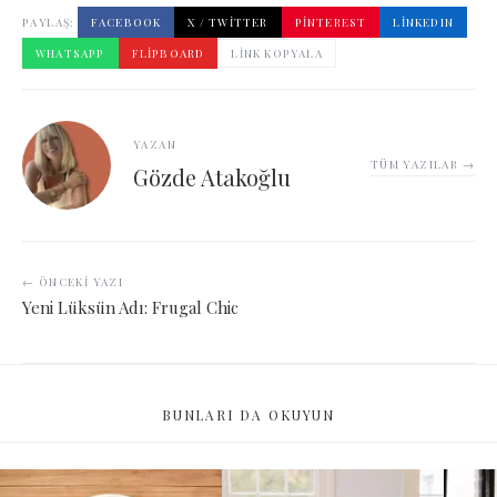
PAYLAŞ:
FACEBOOK
X / TWITTER
PINTEREST
LINKEDIN
WHATSAPP
FLIPBOARD
LINK KOPYALA
YAZAN
TÜM YAZILAR →
Gözde Atakoğlu
← ÖNCEKI YAZI
Yeni Lüksün Adı: Frugal Chic
BUNLARI DA OKUYUN