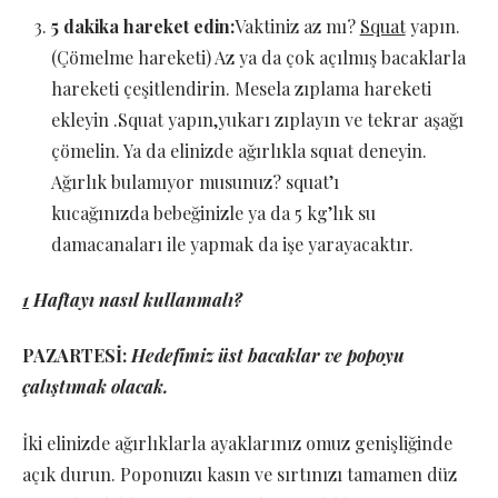
5 dakika hareket edin:
Vaktiniz az mı?
Squat
yapın.
(Çömelme hareketi) Az ya da çok açılmış bacaklarla
hareketi çeşitlendirin. Mesela zıplama hareketi
ekleyin .Squat yapın,yukarı zıplayın ve tekrar aşağı
çömelin. Ya da elinizde ağırlıkla squat deneyin.
Ağırlık bulamıyor musunuz? squat’ı
kucağınızda bebeğinizle ya da 5 kg’lık su
damacanaları ile yapmak da işe yarayacaktır.
1
Haftayı nasıl kullanmalı?
PAZARTESİ:
Hedefimiz üst bacaklar ve popoyu
çalıştımak olacak.
İki elinizde ağırlıklarla ayaklarınız omuz genişliğinde
açık durun. Poponuzu kasın ve sırtınızı tamamen düz