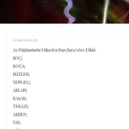
İÇINDEKILER
Ay Düğümünün Yükselen Burçlara Göre Etkisi
KOÇ;
BOĞA;
İKİZLER;
YENGEÇ;
ASLAN;
BAŞAK;
TERAZİ;
AKREP;
YAY;