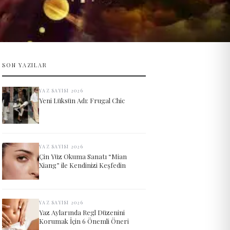
SON YAZILAR
YAZ SAYISI 2026
Yeni Lüksün Adı: Frugal Chic
YAZ SAYISI 2026
Çin Yüz Okuma Sanatı “Mian
Xiang” ile Kendinizi Keşfedin
YAZ SAYISI 2026
Yaz Aylarında Regl Düzenini
Korumak İçin 6 Önemli Öneri