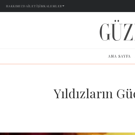
HAKKIMIZDA
İLETIŞIM
KALEMLER
ANA SAYFA
Yıldızların G