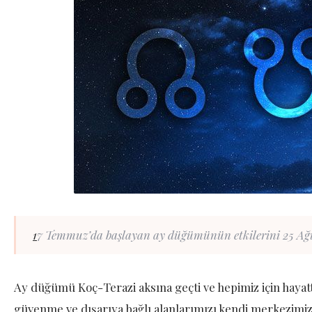
1
7 Temmuz’da başlayan ay düğümünün etkilerini 25 Ağus
Ay düğümü Koç-Terazi aksına geçti ve hepimiz için hayatt
güvenme ve dışarıya bağlı alanlarımızı kendi merkezimiz