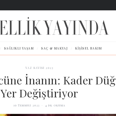
/
/
/
SAĞLIKLI YAŞAM
SAÇ & MAKYAJ
KIŞISEL BAKIM
YAZ SAYISI 2023
ücüne İnanın: Kader Dü
Yer Değiştiriyor
19 Temmuz 2023
·
4
dk okuma