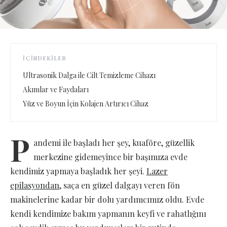
İÇINDEKILER
Ultrasonik Dalga ile Cilt Temizleme Cihazı
Akımlar ve Faydaları
Yüz ve Boyun İçin Kolajen Artırıcı Cihaz
P
andemi ile başladı her şey, kuaföre, güzellik
merkezine gidemeyince bir başımıza evde
kendimiz yapmaya başladık her şeyi.
Lazer
epilasyondan
, saça en güzel dalgayı veren fön
makinelerine kadar bir dolu yardımcımız oldu. Evde
kendi kendimize bakım yapmanın keyfi ve rahatlığını