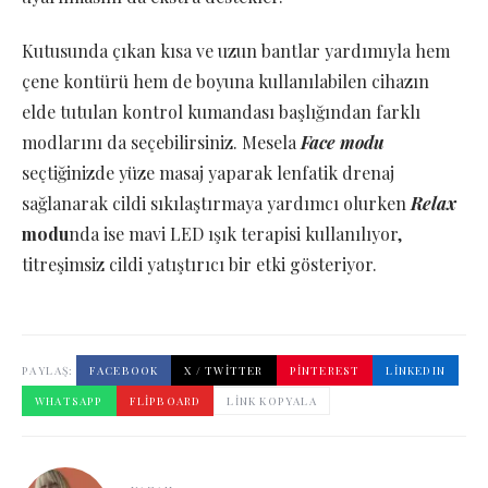
Kutusunda çıkan kısa ve uzun bantlar yardımıyla hem
çene kontürü hem de boyuna kullanılabilen cihazın
elde tutulan kontrol kumandası başlığından farklı
modlarını da seçebilirsiniz. Mesela
Face modu
seçtiğinizde yüze masaj yaparak lenfatik drenaj
sağlanarak cildi sıkılaştırmaya yardımcı olurken
Relax
modu
nda ise mavi LED ışık terapisi kullanılıyor,
titreşimsiz cildi yatıştırıcı bir etki gösteriyor.
PAYLAŞ:
FACEBOOK
X / TWITTER
PINTEREST
LINKEDIN
WHATSAPP
FLIPBOARD
LINK KOPYALA