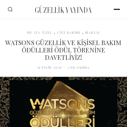
,
,
BU AYA ÖZEL
CİLT BAKIMI
MAKYAJ
WATSONS GÜZELLİK VE KİŞİSEL BAKIM
ÖDÜLLERİ ÖDÜL TÖRENİNE
DAVETLİYİZ!
15 Eylül 2020
·
3
dk okuma