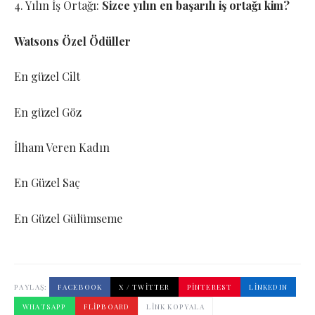
4. Yılın İş Ortağı:
Sizce yılın en başarılı iş ortağı kim?
Watsons Özel Ödüller
En güzel Cilt
En güzel Göz
İlham Veren Kadın
En Güzel Saç
En Güzel Gülümseme
PAYLAŞ:
FACEBOOK
X / TWITTER
PINTEREST
LINKEDIN
WHATSAPP
FLIPBOARD
LINK KOPYALA