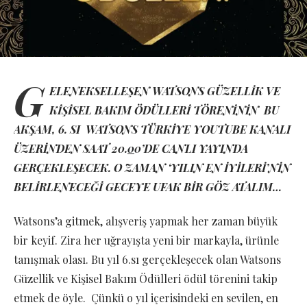
G
ELENEKSELLEŞEN WATSONS GÜZELLİK VE
KİŞİSEL BAKIM ÖDÜLLERİ TÖRENİNİN BU
AKŞAM, 6. SI WATSONS TÜRKİYE YOUTUBE KANALI
ÜZERİNDEN SAAT 20.
0
0’DE CANLI YAYINDA
GERÇEKLEŞECEK. O ZAMAN ‘YILIN EN İYİLERİ’NİN
BELİRLENECEĞİ GECEYE UFAK BİR GÖZ ATALIM…
Watsons’a gitmek, alışveriş yapmak her zaman büyük
bir keyif. Zira her uğrayışta yeni bir markayla, ürünle
tanışmak olası. Bu yıl 6.sı gerçekleşecek olan Watsons
Güzellik ve Kişisel Bakım Ödülleri ödül törenini takip
etmek de öyle. Çünkü o yıl içerisindeki en sevilen, en