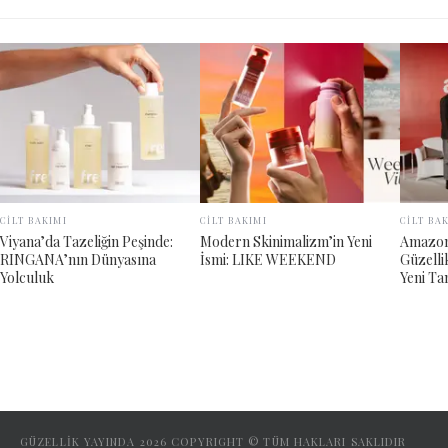
CİLT BAKIMI
CİLT BAKIMI
CİLT BA
Viyana’da Tazeliğin Peşinde:
Modern Skinimalizm’in Yeni
Amazon 
RINGANA’nın Dünyasına
İsmi: LIKE WEEKEND
Güzelli
Yolculuk
Yeni Ta
GÜZELLİK YAYINDA
2026
COPYRIGHT © TÜM HAKLARI SAKLIDIR