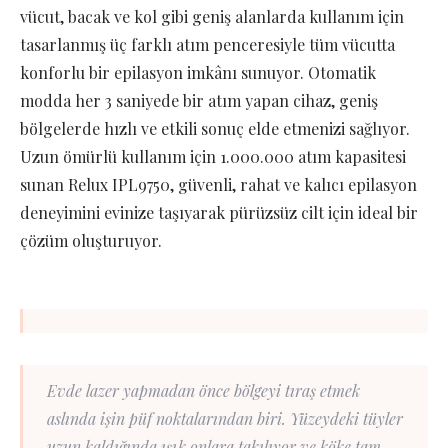
vücut, bacak ve kol gibi geniş alanlarda kullanım için
tasarlanmış üç farklı atım penceresiyle tüm vücutta
konforlu bir epilasyon imkânı sunuyor. Otomatik
modda her 3 saniyede bir atım yapan cihaz, geniş
bölgelerde hızlı ve etkili sonuç elde etmenizi sağlıyor.
Uzun ömürlü kullanım için 1.000.000 atım kapasitesi
sunan Relux IPL9750, güvenli, rahat ve kalıcı epilasyon
deneyimini evinize taşıyarak pürüzsüz cilt için ideal bir
çözüm oluşturuyor.
Evde lazer yapmadan önce bölgeyi tıraş etmek
aslında işin püf noktalarından biri. Yüzeydeki tüyler
uzun kaldığında ışık onlara takılıyor ve köke tam