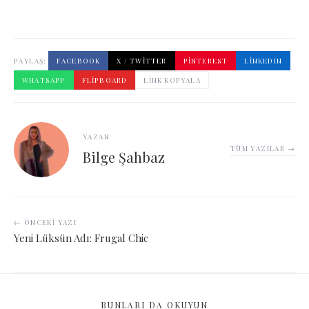
PAYLAŞ:
FACEBOOK
X / TWITTER
PINTEREST
LINKEDIN
WHATSAPP
FLIPBOARD
LINK KOPYALA
YAZAN
TÜM YAZILAR →
Bilge Şahbaz
← ÖNCEKI YAZI
Yeni Lüksün Adı: Frugal Chic
BUNLARI DA OKUYUN