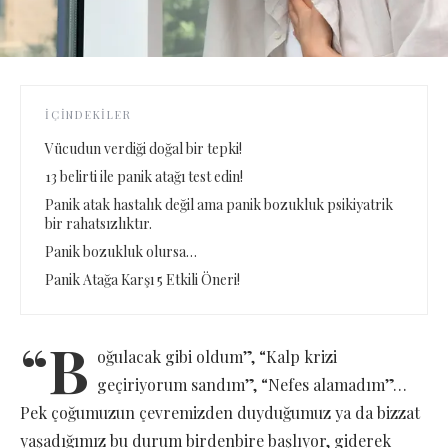
İÇINDEKILER
Vücudun verdiği doğal bir tepki!
13 belirti ile panik atağı test edin!
Panik atak hastalık değil ama panik bozukluk psikiyatrik
bir rahatsızlıktır.
Panik bozukluk olursa…
Panik Atağa Karşı 5 Etkili Öneri!
“B
oğulacak gibi oldum”, “Kalp krizi
geçiriyorum sandım”, “Nefes alamadım”…
Pek çoğumuzun çevremizden duyduğumuz ya da bizzat
yaşadığımız bu durum birdenbire başlıyor, giderek