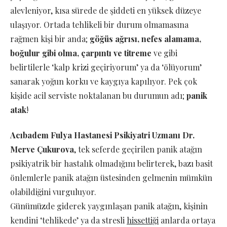
alevleniyor, kısa sürede de şiddeti en yüksek düzeye
ulaşıyor. Ortada tehlikeli bir durum olmamasına
rağmen kişi bir anda;
göğüs ağrısı, nefes alamama,
boğulur gibi olma, çarpıntı ve titreme
ve gibi
belirtilerle ‘kalp krizi geçiriyorum’ ya da ‘ölüyorum’
sanarak yoğun korku ve kaygıya kapılıyor. Pek çok
kişide acil serviste noktalanan bu durumun adı;
panik
atak
!
Acıbadem Fulya Hastanesi Psikiyatri Uzmanı Dr.
Merve Çukurova
, tek seferde geçirilen panik atağın
psikiyatrik bir hastalık olmadığını belirterek, bazı basit
önlemlerle panik atağın üstesinden gelmenin mümkün
olabildiğini vurguluyor.
Günümüzde giderek yaygınlaşan panik atağın, kişinin
kendini ‘tehlikede’ ya da stresli
hissettiği
anlarda ortaya