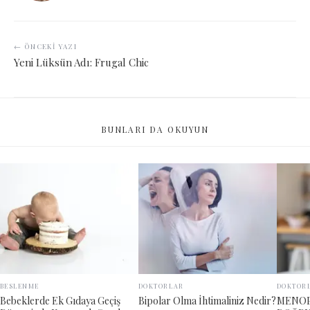
← ÖNCEKI YAZI
Yeni Lüksün Adı: Frugal Chic
BUNLARI DA OKUYUN
BESLENME
DOKTORLAR
DOKTOR
Bebeklerde Ek Gıdaya Geçiş
Bipolar Olma İhtimaliniz Nedir?
MENOP