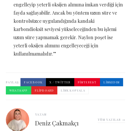
engelleyip yeterli oksijen alımına imkan verdiği için
fayda sağlayabilir. Ancak bu yöntem uzun süre ve
kontrolsüzce uygulandığında kandaki
karbondioksit seviyesi yükseleceğinden bu işlemi
uzun süre yapmamak gerekir. Naylon poşet ise
yeterli oksijen alımını engelleyeceği için
kullanılmamalıdır.”
PAYLAŞ:
FACEBOOK
X / TWITTER
PINTEREST
LINKEDIN
WHATSAPP
FLIPBOARD
LINK KOPYALA
YAZAN
TÜM YAZILAR →
Deniz Çakmakçı