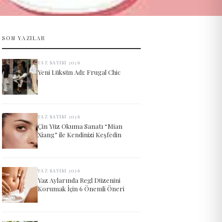
SON YAZILAR
YAZ SAYISI 2026
Yeni Lüksün Adı: Frugal Chic
YAZ SAYISI 2026
Çin Yüz Okuma Sanatı “Mian
Xiang” ile Kendinizi Keşfedin
YAZ SAYISI 2026
Yaz Aylarında Regl Düzenini
Korumak İçin 6 Önemli Öneri