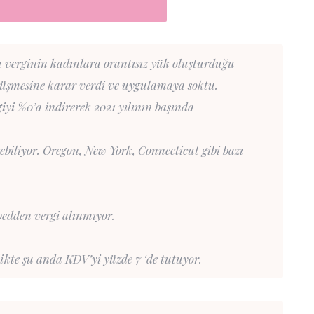
 verginin kadınlara orantısız yük oluşturduğu
üşmesine karar verdi ve uygulamaya soktu.
iyi %0’a indirerek 2021 yılının başında
şebiliyor. Oregon, New York, Connecticut gibi bazı
pedden vergi alınmıyor.
likte şu anda KDV’yi yüzde 7 ‘de tutuyor.