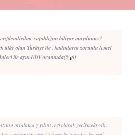
ergilendirilme yapıldığını biliyor muydunuz?
k ülke olan Türkiye’de , kadınların zorunlu temel
rünleri ile aynı KDV oranında(%
1
8)
tının ortalama 7 yılını regl olarak geçirmektedir.
ı verilere göre ise Türkiye’de kadınlar bir regl