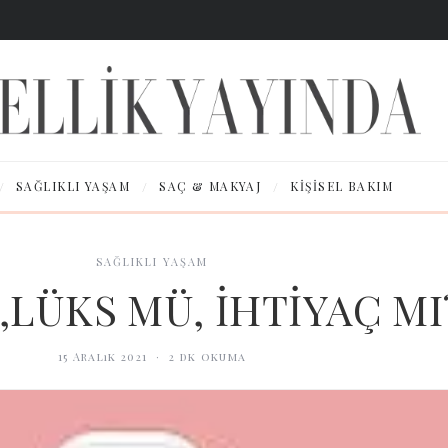
/
/
/
SAĞLIKLI YAŞAM
SAÇ & MAKYAJ
KIŞISEL BAKIM
SAĞLIKLI YAŞAM
,LÜKS MÜ, İHTİYAÇ MI
15 Aralık 2021
·
2
dk okuma