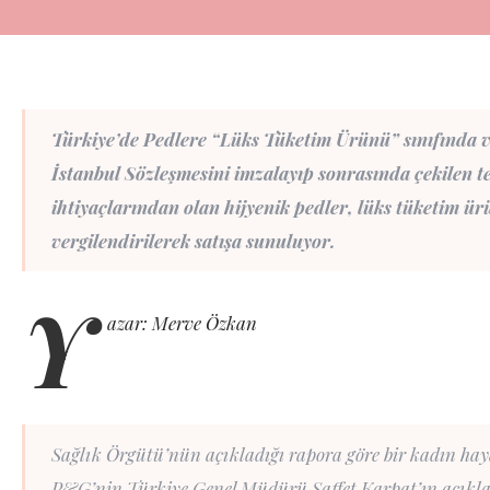
Türkiye’de Pedlere “Lüks Tüketim Ürünü” sınıfında v
İstanbul Sözleşmesini imzalayıp sonrasında çekilen te
ihtiyaçlarından olan hijyenik pedler, lüks tüketim ü
vergilendirilerek satışa sunuluyor.
Y
azar: Merve Özkan
Sağlık Örgütü’nün açıkladığı rapora göre bir kadın haya
P&G’nin Türkiye Genel Müdürü Saffet Karpat’ın açıkladığ