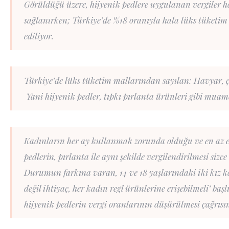
Görüldüğü üzere, hijyenik pedlere uygulanan vergiler 
sağlanırken; Türkiye’de %18 oranıyla hala lüks tüketi
ediliyor.
Türkiye’de lüks tüketim mallarından sayılan: Havyar, çi
Yani hijyenik pedler, tıpkı pırlanta ürünleri gibi muame
Kadınların her ay kullanmak zorunda olduğu ve en az e
pedlerin, pırlanta ile aynı şekilde vergilendirilmesi sizc
Durumun farkına varan, 14 ve 18 yaşlarındaki iki kız k
değil ihtiyaç, her kadın regl ürünlerine erişebilmeli’ ba
hijyenik pedlerin vergi oranlarının düşürülmesi çağrıs