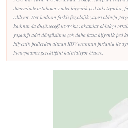
döneminde ortalama 7 adet hijyenik ped tüketiyorlar, fa
ediliyor. Her kadının farklı fizyolojik yapısı olduğu ge
kadının da düşüneceği üzere bu rakamlar oldukça ortala
yaşadığı adet döngüsünde çok daha fazla hijyenik ped 
hijyenik pedlerden alınan KDV oranının pırlanta ile ayn
konuşmamız gerektiğini hatırlatıyor bizlere.