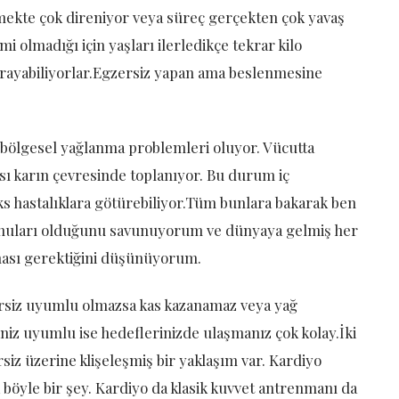
şmekte çok direniyor veya süreç gerçekten çok yavaş
mi olmadığı için yaşları ilerledikçe tekrar kilo
uğrayabiliyorlar.Egzersiz yapan ama beslenmesine
r bölgesel yağlanma problemleri oluyor. Vücutta
sı karın çevresinde toplanıyor. Bu durum iç
ks hastalıklara götürebiliyor.Tüm bunlara bakarak ben
 konuları olduğunu savunuyorum ve dünyaya gelmiş her
ması gerektiğini düşünüyorum.
siz uyumlu olmazsa kas kazanamaz veya yağ
niz uyumlu ise hedeflerinizde ulaşmanız çok kolay.İki
iz üzerine klişeleşmiş bir yaklaşım var. Kardiyo
k böyle bir şey. Kardiyo da klasik kuvvet antrenmanı da