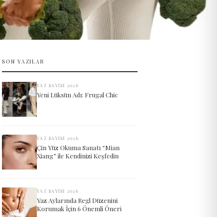
SON YAZILAR
YAZ SAYISI 2026
Yeni Lüksün Adı: Frugal Chic
YAZ SAYISI 2026
Çin Yüz Okuma Sanatı “Mian
Xiang” ile Kendinizi Keşfedin
YAZ SAYISI 2026
Yaz Aylarında Regl Düzenini
Korumak İçin 6 Önemli Öneri