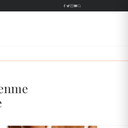
lenme
e