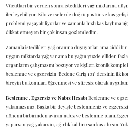
Vücutları bir yerden sonra istedikleri yağ miktarına dü
ilerleyebiliyor. Kilo verselerde doğru postür ve kas gelişi
problemi yaşayabiliyorlar ve zamanla hızlı kas kaybına 
dikkat etmeyen bir çok insan gözlemledim.
Zamanla istedikleri yağ oranına düşüyorlar ama ciddi bi
uygun miktarda yağ var ama bu yağın yüzde elliden fazla
organların çalışmasını bozuyor ve kişileri kronik komple
beslenme ve egzersizin ‘Bedene Giriş 101’ dersinin ilk
bireyin bu konuları öğrenmesi ve süresiz olarak uygula
Beslenme , Egzersiz ve Nabız Hesabı
Beslenme ve egzer
yakamazsınız. Başka bir deyişle beslenmeniz ve egzersizi
dönemi birbirinden ayıran nabız ve beslenme planı.Egzers
yaparsan yağ yakarsın, ağırlık kaldırırsan kas alırsın. Yo