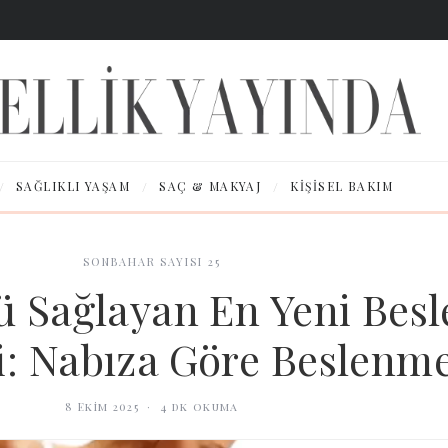
/
/
/
SAĞLIKLI YAŞAM
SAÇ & MAKYAJ
KIŞISEL BAKIM
SONBAHAR SAYISI 25
lü Sağlayan En Yeni Bes
: Nabıza Göre Beslenm
8 Ekim 2025
·
4
dk okuma