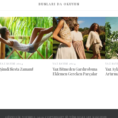
BUNLARI DA OKUYUN
YAZ SAYISI 2024
YAZ SAYISI 2024
YAZ SAYI
Şimdi Siesta Zamanı!
Yaz Bitmeden Gardırobuna
Yaz Ayl
Eklemen Gereken Parçalar
Artırma
GÜZELLİK YAYINDA
2026
COPYRIGHT © TÜM HAKLARI SAKLIDIR