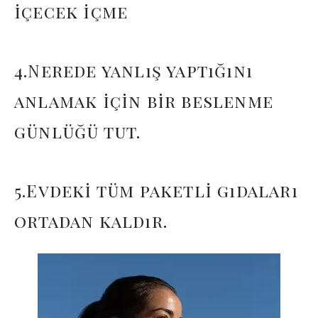
içecek içme
4.Nerede yanlış yaptığını
anlamak için bir beslenme
günlüğü tut.
5.Evdeki tüm paketli gıdaları
ortadan kaldır.