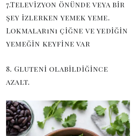
7.Televizyon önünde veya bir
şey izlerken yemek yeme.
Lokmalarını çiğne ve yediğin
yemeğin keyfine var
8. Gluteni olabildiğince
azalt.