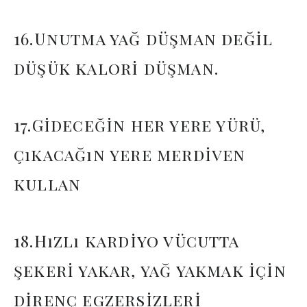
16.Unutma yağ düşman değil
düşük kalori düşman.
17.Gideceğin her yere yürü,
çıkacağın yere merdiven
kullan
18.Hızlı kardiyo vücutta
şekeri yakar, yağ yakmak için
direnç egzersizleri