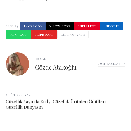
PAYLAŞ:
FACEBOOK
X / TWITTER
PINTEREST
LINKEDIN
WHATSAPP
FLIPBOARD
LINK KOPYALA
YAZAN
TÜM YAZILAR →
Gözde Atakoğlu
← ÖNCEKI YAZI
Güzellik Yayında En İyi Güzellik Ürünleri Ödülleri :
Güzellik Dünyasın