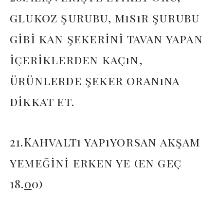
glukoz şurubu, mısır şurubu
gibi kan şekerini tavan yapan
içeriklerden kaçın,
ürünlerde şeker oranına
dikkat et.
21.Kahvaltı yapıyorsan akşam
yemeğini erken ye (en geç
18.
0
0)