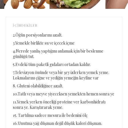
İÇINDEKILER
2.Öğün porsiyonlarını azalt.
3.Yemekle birlikte su ve içecek içme
4.Nerede yanlış yaptığını anlamak için bir beslenme
günlüğü tut.
5.Evdeki tüm paketli gıdaları ortadan kaldır.
7.Televizyon önünde veya bir şey izlerken yemek yeme.
Lokmalarını çiğne ve yediğin yemeğin keyfine var
8. Gluteni olabildiğince azalt.
10.Tatlı veya meyve yiyeceksen yemekten hemen sonra ye
11.Yemek yerken önceliği proteine ver karbonhidratı
sonra ye. Karıştırarak yeme.
15. Tartılma sadece mesura ile bedenini ölç
16.Unutma yağ düşman değil düşük kalori düşman.