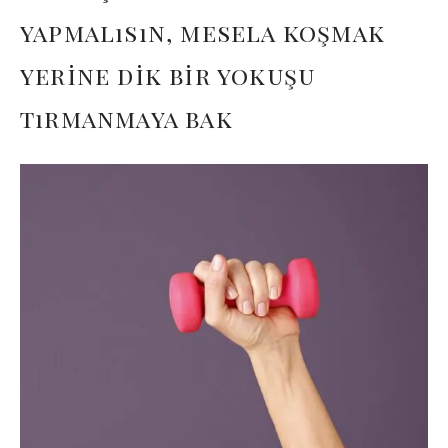
yapmalısın, mesela koşmak
yerine dik bir yokuşu
tırmanmaya bak