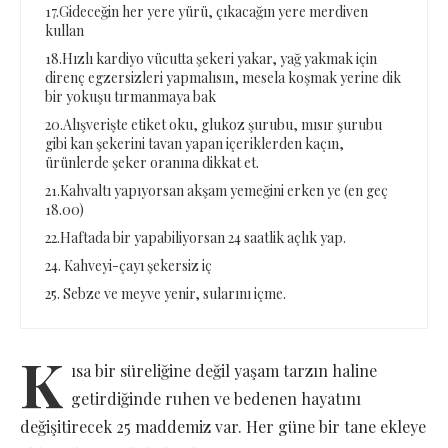
17.Gideceğin her yere yürü, çıkacağın yere merdiven
kullan
18.Hızlı kardiyo vücutta şekeri yakar, yağ yakmak için
direnç egzersizleri yapmalısın, mesela koşmak yerine dik
bir yokuşu tırmanmaya bak
20.Alışverişte etiket oku, glukoz şurubu, mısır şurubu
gibi kan şekerini tavan yapan içeriklerden kaçın,
ürünlerde şeker oranına dikkat et.
21.Kahvaltı yapıyorsan akşam yemeğini erken ye (en geç
18.00)
22.Haftada bir yapabiliyorsan 24 saatlik açlık yap.
24. Kahveyi-çayı şekersiz iç
25. Sebze ve meyve yenir, sularını içme.
K
ısa bir süreliğine değil yaşam tarzın haline
getirdiğinde ruhen ve bedenen hayatını
değişitirecek 25 maddemiz var. Her güne bir tane ekleye