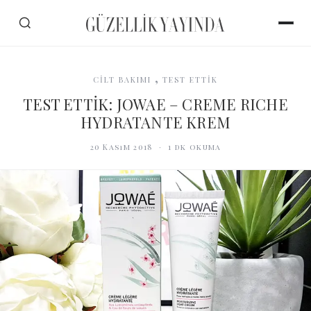
,
CİLT BAKIMI
TEST ETTİK
TEST ETTİK: JOWAE – CREME RICHE
HYDRATANTE KREM
20 Kasım 2018
·
1
dk okuma