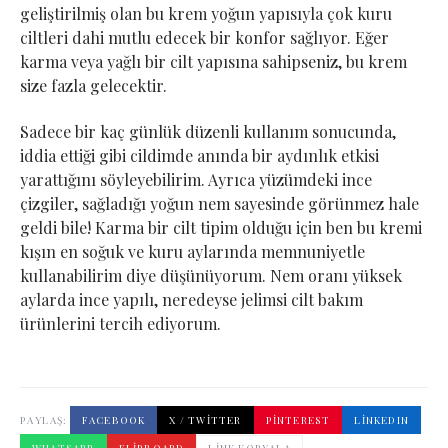
geliştirilmiş olan bu krem yoğun yapısıyla çok kuru
ciltleri dahi mutlu edecek bir konfor sağlıyor. Eğer
karma veya yağlı bir cilt yapısına sahipseniz, bu krem
size fazla gelecektir.
Sadece bir kaç günlük düzenli kullanım sonucunda,
iddia ettiği gibi cildimde anında bir aydınlık etkisi
yarattığını söyleyebilirim. Ayrıca yüzümdeki ince
çizgiler, sağladığı yoğun nem sayesinde görünmez hale
geldi bile! Karma bir cilt tipim olduğu için ben bu kremi
kışın en soğuk ve kuru aylarında memnuniyetle
kullanabilirim diye düşünüyorum. Nem oranı yüksek
aylarda ince yapılı, neredeyse jelimsi cilt bakım
ürünlerini tercih ediyorum.
PAYLAŞ:
FACEBOOK
X / TWITTER
PINTEREST
LINKEDIN
WHATSAPP
FLIPBOARD
LINK KOPYALA